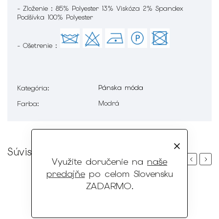
- Zloženie : 85% Polyester 13% Viskóza 2% Spandex
Podšívka 100% Polyester
- Ošetrenie :
Pánska móda
Kategória
:
Modrá
Farba
:
Súvisiaci tovar
Previous
Next
Využite doručenie na
naše
predajňe
po celom Slovensku
ZADARMO
.