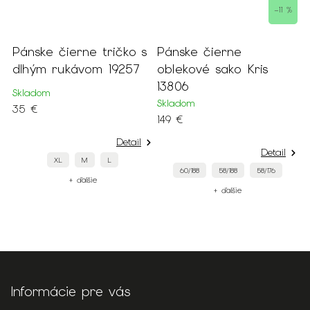
–11 %
é
Pánske čierne tričko s
Pánske čierne
P
dlhým rukávom 19257
oblekové sako Kris
s
13806
z
Skladom
Skladom
S
35 €
149 €
6
Detail
Detail
XL
M
L
60/188
58/188
58/176
+ ďalšie
+ ďalšie
Informácie pre vás