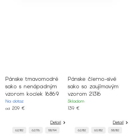
Pánske tmavomodré
Pánske čierno-sivé
P
sako s nenápadným
sako so zaujímavým
n
vzorom kociek 16869
vzorom 21316
f
2
Na dotaz
Skladom
209 €
139 €
od
M
8
Detail
Detail
62/182
62/176
58/194
62/182
60/182
58/182