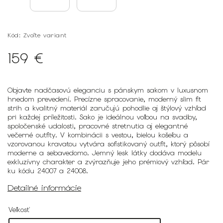
Kód:
Zvoľte variant
159 €
Objavte nadčasovú eleganciu s pánskym sakom v luxusnom
hnedom prevedení. Precízne spracovanie, moderný slim fit
strih a kvalitný materiál zaručujú pohodlie aj štýlový vzhľad
pri každej príležitosti. Sako je ideálnou voľbou na svadby,
spoločenské udalosti, pracovné stretnutia aj elegantné
večerné outfity. V kombinácii s vestou, bielou košeľou a
vzorovanou kravatou vytvára sofistikovaný outfit, ktorý pôsobí
moderne a sebavedomo. Jemný lesk látky dodáva modelu
exkluzívny charakter a zvýrazňuje jeho prémiový vzhľad. Pár
ku kódu 24007 a 24008.
Detailné informácie
Veľkosť