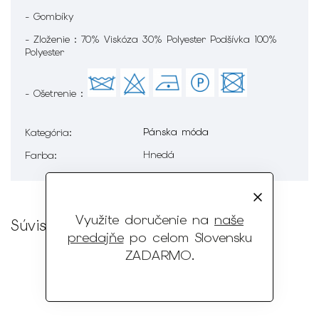
- Gombíky
- Zloženie : 70% Viskóza 30% Polyester Podšívka 100%
Polyester
- Ošetrenie :
Pánska móda
Kategória
:
Hnedá
Farba
:
Využite doručenie na
naše
Súvisiaci tovar
predajňe
po celom Slovensku
ZADARMO
.