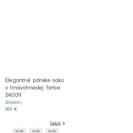
Elegantné pánske sako
v tmavohnedej farbe
24009
Skladom
159 €
Detail
56/182
54/182
52/182