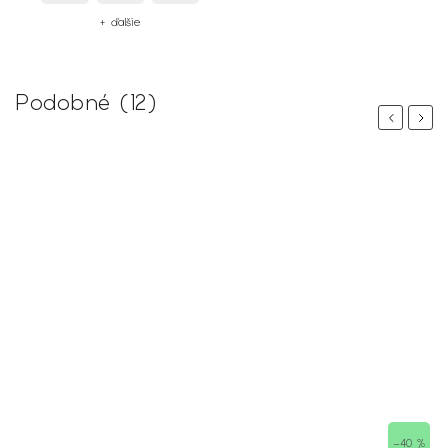
+ ďalšie
Podobné (12)
Previous
Next
–40 %