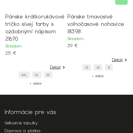
Pánske krátkorukávové
Pánske tmavosivé
P
tričko sivej farby s
voľnočasové nohavice
d
ozdobnými nápisom
18398
S
21670
Skladom
3
39 €
Skladom
25 €
Detail
Detail
33
32
31
XXL
XL
M
+ ďalšie
+ ďalšie
Informácie pre vás
Veľkostné tabuľky
Doprava a platba