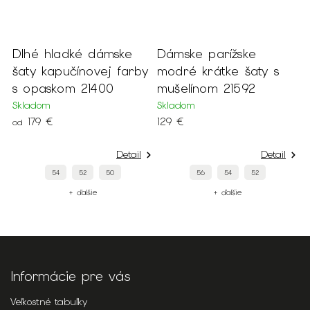
Dlhé hladké dámske
Dámske parížske
D
šaty kapučínovej farby
modré krátke šaty s
k
s opaskom 21400
mušelínom 21592
p
Skladom
Skladom
S
179 €
129 €
3
od
Detail
Detail
54
52
50
56
54
52
+ ďalšie
+ ďalšie
Informácie pre vás
Veľkostné tabuľky