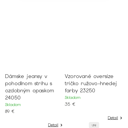
Dámske jeansy v
Vzorované oversize
D
s
pohodlnom strihu s
tričko ružovo-hnedej
n
ozdobným opaskom
farby 23250
p
24050
Skladom
S
35 €
8
Skladom
89 €
Detail
Detail
UNI