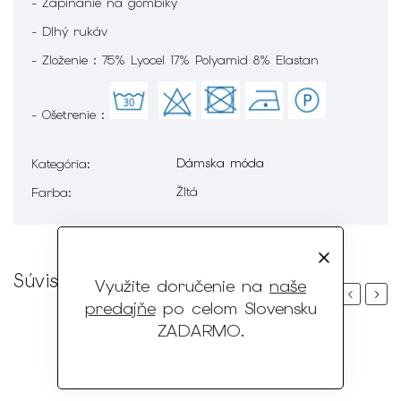
- Zapínanie na gombíky
- Dlhý rukáv
- Zloženie : 75% Lyocel 17% Polyamid 8% Elastan
- Ošetrenie :
Dámska móda
Kategória
:
Žltá
Farba
:
Súvisiaci tovar
Využite doručenie na
naše
Previous
Next
predajňe
po celom Slovensku
ZADARMO
.