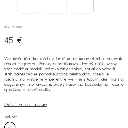
Kód:
23245
45 €
Vzdušná dámska košeľa z ľahkého transparentného materiálu
pôsobí elegantne, žensky a nadčasovo. Jemný prúžkovaný
vzor dodáva modelu sofistikovaný vzhľad, zatiaľ čo voľnejší
strih zabezpečuje pohodlie počas celého dňa. Košeľa je
ideálna na vrstvenie – perfektne vynikne s topom, denimom aj
elegantnými nohavicami. Skvelý kúsok na každodenné nosenie
aj štýlové mestské outfity.
Detailné informácie
Veľkosť