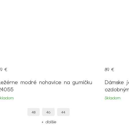
89 €
89 €
Ležérne modré nohavice na gumičku
Dámske j
24055
ozdobný
Skladom
Skladom
48
46
44
+ ďalšie