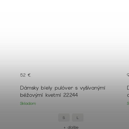
52 €
ý
Dámsky biely pulóver s vyšívanými
29
béžovými kvetmi 22244
Skladom
S
L
+ ďalšie