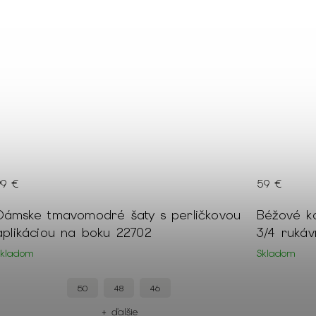
99 €
59 €
Dámske tmavomodré šaty s perličkovou
Béžové k
aplikáciou na boku 22702
3/4 rukáv
Skladom
Skladom
50
48
46
+ ďalšie