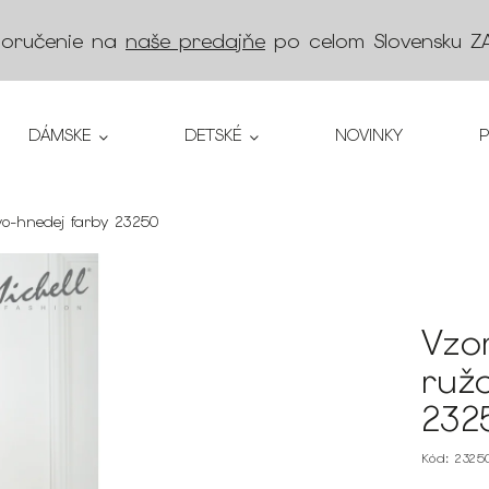
doručenie na
naše predajňe
po celom Slovensku
Z
DÁMSKE
DETSKÉ
NOVINKY
ovo-hnedej farby 23250
Vzo
ruž
232
Kód:
2325