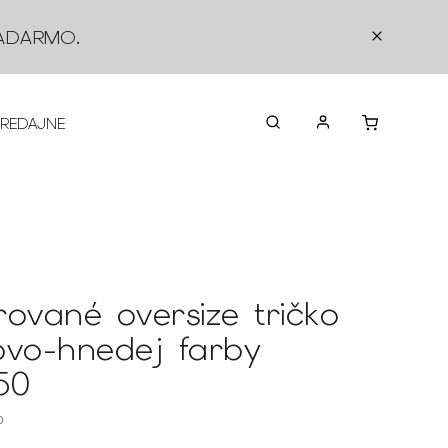
ADARMO
.
PREDAJNE
O NÁS
KONTAKTY
VRÁTEN
rované oversize tričko
ovo-hnedej farby
50
0