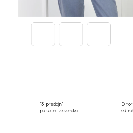
13 predajní
Dlhor
po celom Slovensku
od ro