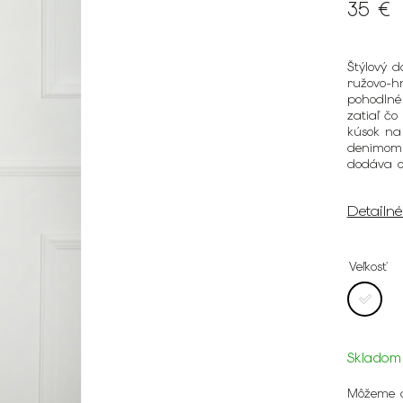
35 €
Štýlový 
ružovo-hn
pohodlné
zatiaľ čo
kúsok na
denimom,
dodáva ou
Detailn
Veľkosť
Skladom
Môžeme d