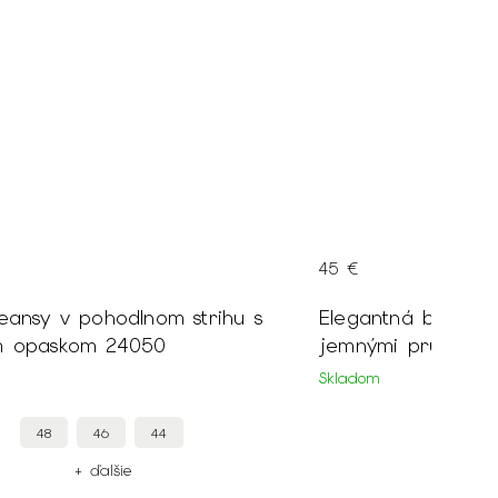
45 €
eansy v pohodlnom strihu s
Elegantná biela t
m opaskom 24050
jemnými prúžkami
Skladom
48
46
44
+ ďalšie
+