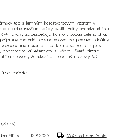
dámsky top s jemným kosoštvorcovým vzorom v
edej farbe rozžiari každý outfit. Voľný oversize strih a
 3/4 rukávy zabezpečujú komfort počas celého dňa,
 príjemný materiál krásne splýva na postave. Ideálny
 každodenné nosenie – perfektne sa kombinuje s
 nohavicami aj ležérnymi sukňami. Svieži dizajn
tfitu hravosť, ženskosť a moderný mestský štýl.
é informácie
(
>5 ks
)
oručiť do:
12.8.2026
Možnosti doručenia