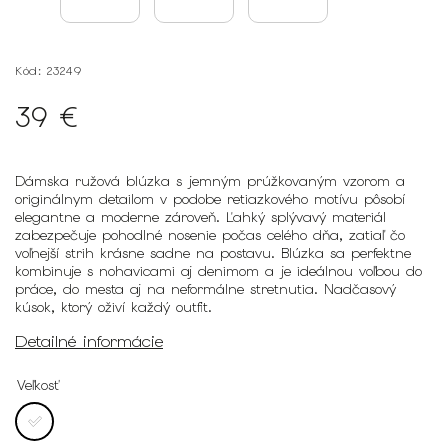
Kód:
23249
39 €
Dámska ružová blúzka s jemným prúžkovaným vzorom a
originálnym detailom v podobe retiazkového motívu pôsobí
elegantne a moderne zároveň. Ľahký splývavý materiál
zabezpečuje pohodlné nosenie počas celého dňa, zatiaľ čo
voľnejší strih krásne sadne na postavu. Blúzka sa perfektne
kombinuje s nohavicami aj denimom a je ideálnou voľbou do
práce, do mesta aj na neformálne stretnutia. Nadčasový
kúsok, ktorý oživí každý outfit.
Detailné informácie
Veľkosť