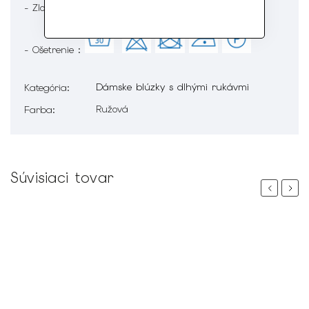
- Zloženie : 95% Bavlna 5% Elastan
- Ošetrenie :
Dámske blúzky s dlhými rukávmi
Kategória
:
Ružová
Farba
:
Súvisiaci tovar
Previous
Next