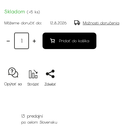
Skladom
(
>5 ks
)
Môžeme doručiť do:
12.8.2026
Možnosti doručenia
Pridať do košíka
Opýtať sa
Strážiť
Zdieľať
13 predajní
po celom Slovensku