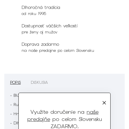
Dlhoročná tradícia
od roku 1995
Dostupnosť väčších veľkostí
pre ženy aj mužov
Doprava zadarmo
na naše predajne po celom Slovensku
POPIS
DISKUSIA
- Blúzka
- Ružová farba
Využite doručenie na
naše
- Hnedý vzor
predajňe
po celom Slovensku
- Dlhý rukáv
ZADARMO
.