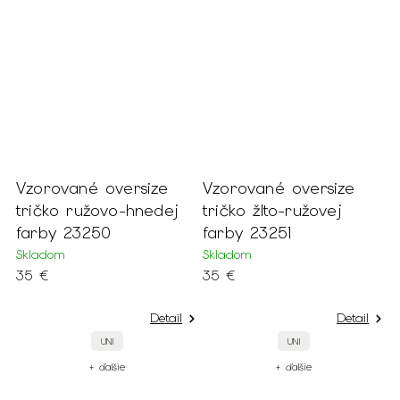
Vzorované oversize
Vzorované oversize
E
m
tričko ružovo-hnedej
tričko žlto-ružovej
b
farby 23250
farby 23251
g
Skladom
Skladom
S
35 €
35 €
3
Detail
Detail
UNI
UNI
+ ďalšie
+ ďalšie