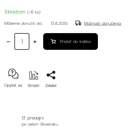
Skladom
(
>5 ks
)
Môžeme doručiť do:
13.8.2026
Možnosti doručenia
Pridať do košíka
Opýtať sa
Strážiť
Zdieľať
13 predajní
po celom Slovensku