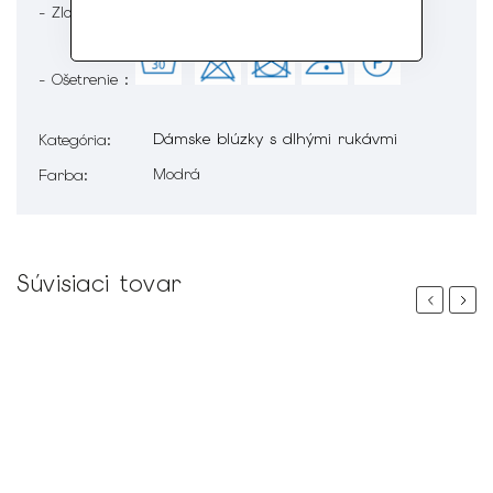
- Zloženie : 95% Bavlna 5% Elastan
- Ošetrenie :
Dámske blúzky s dlhými rukávmi
Kategória
:
Modrá
Farba
:
Súvisiaci tovar
Previous
Next