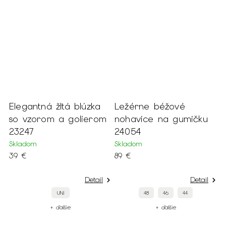
Elegantná žltá blúzka
Ležérne béžové
so vzorom a golierom
nohavice na gumičku
23247
24054
Skladom
Skladom
39 €
89 €
Detail
Detail
UNI
48
46
44
+ ďalšie
+ ďalšie