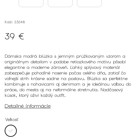
Kód:
23248
39 €
Dámska modrá blúzka s jemným prúžkovaným vzorom a
originálnym detailom v podobe retiazkového motívu pôsobí
elegantne a moderne zároveň. Ľahký splývavý materiál
zabezpečuje pohodlné nosenie počas celého dňa, zatiaľ čo
voľnejší strih krásne sadne na postavu. Blúzka sa perfektne
kombinuje s nohavicami aj denimom a je ideálnou voľbou do
práce, do mesta aj na neformálne stretnutia. Nadčasový
kúsok, ktorý oživí každý outfit.
Detailné informácie
Veľkosť