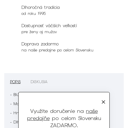
Dlhoročná tradícia
od roku 1995
Dostupnosť väčších veľkostí
pre ženy aj mužov
Doprava zadarmo
na naše predajne po celom Slovensku
POPIS
DISKUSIA
- Blúzka
- Modrá farba
Využite doručenie na
naše
- Hnedý vzor
predajňe
po celom Slovensku
- Dlhý rukáv
ZADARMO
.