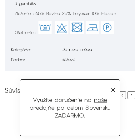
- 3 gombíky
- Zloženie : 65% Bavlna 25% Polyester 10% Elastan
- Ošetrenie :
Dámska móda
Kategória
:
Béžová
Farba
:
Súvisiaci tovar
Previous
Next
Využite doručenie na
naše
predajňe
po celom Slovensku
ZADARMO
.