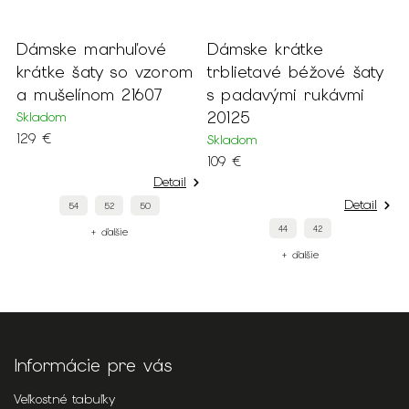
Dámske marhuľové
Dámske krátke
D
krátke šaty so vzorom
trblietavé béžové šaty
š
a mušelínom 21607
s padavými rukávmi
a
20125
v
Skladom
129 €
Skladom
S
109 €
7
Detail
Detail
54
52
50
44
42
+ ďalšie
+ ďalšie
Informácie pre vás
Veľkostné tabuľky