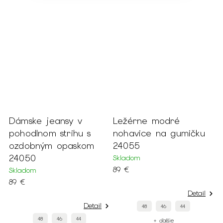
Dámske jeansy v
Ležérne modré
E
pohodlnom strihu s
nohavice na gumičku
s
ozdobným opaskom
24055
2
24050
Skladom
S
89 €
3
Skladom
89 €
Detail
Detail
48
46
44
48
46
44
+ ďalšie