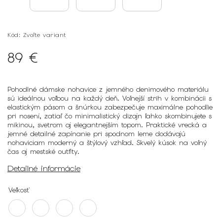
Kód:
Zvoľte variant
89 €
Pohodlné dámske nohavice z jemného denimového materiálu
sú ideálnou voľbou na každý deň. Voľnejší strih v kombinácii s
elastickým pásom a šnúrkou zabezpečuje maximálne pohodlie
pri nosení, zatiaľ čo minimalistický dizajn ľahko skombinujete s
mikinou, svetrom aj elegantnejším topom. Praktické vrecká a
jemné detailné zapínanie pri spodnom leme dodávajú
nohaviciam moderný a štýlový vzhľad. Skvelý kúsok na voľný
čas aj mestské outfity.
Detailné informácie
Veľkosť