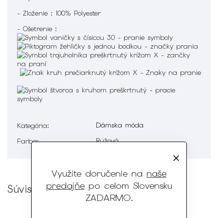
- Zloženie : 100% Polyester
- Ošetrenie :
Dámska móda
Kategória
:
Ružová
Farba
:
Využite doručenie na
naše
predajňe
po celom Slovensku
Súvisiaci tovar
ZADARMO
.