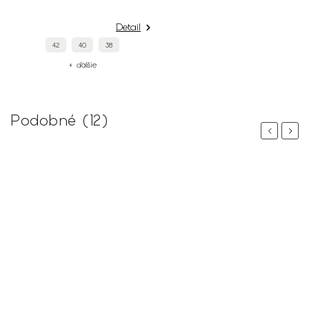
Detail
42
40
38
+ ďalšie
Podobné (12)
Previous
Next