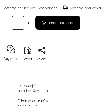
Môžeme doručiť do:
Zvoľte variant
Možnosti doručenia
Pridať do košíka
Opýtať sa
Strážiť
Zdieľať
13 predajní
po celom Slovensku
Dlhoročná tradícia
od roku 1995