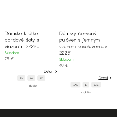
e
Dámsky červený
Dámsky krátky
s
pulóver s jemným
svetlosivý kožušin
5
vzorom kosoštvorcov
kabát 22905
22251
Skladom
139 €
Skladom
49 €
Detail
Detail
42
S
L
XXL
L
3XL
+ ďalšie
+ ďalšie