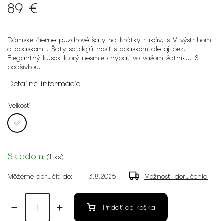
89 €
Dámske čierne puzdrové šaty na krátky rukáv, s V výstrihom
a opaskom . Šaty sa dajú nosiť s opaskom ale aj bez.
Elegantný kúsok ktorý nesmie chýbať vo vašom šatníku. S
podšívkou.
Detailné informácie
Veľkosť
Skladom
(
1 ks
)
Môžeme doručiť do:
13.8.2026
Možnosti doručenia
Pridať do košíka