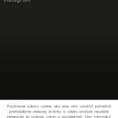
Používame súbory cookie, aby sme vám umožnili pohodlné
prehliadanie webovej stránky a vďaka analýze neustále
Sledovať na Instagrame
zlepšovali jej funkcie, výkon a použiteľnosť.
Viac informácií