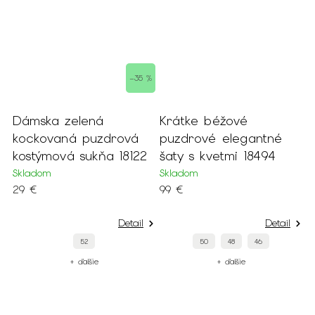
–35 %
a zelená
Krátke béžové
Dámske kr
vaná puzdrová
puzdrové elegantné
puzdrové 
ová sukňa 18122
šaty s kvetmi 18494
opaskom 
Skladom
Skladom
99 €
89 €
Detail
Detail
52
50
48
46
40
+ ďalšie
+ ďalšie
+