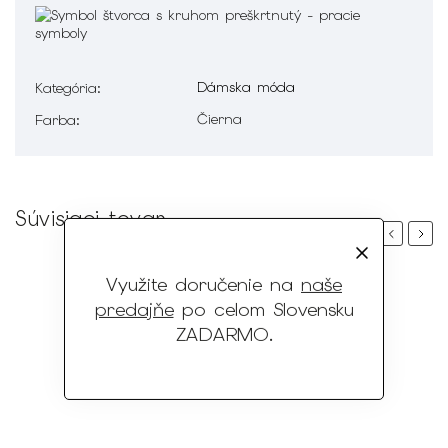
Dámska móda
Kategória
:
Čierna
Farba
:
Súvisiaci tovar
Previous
Next
Využite doručenie na
naše
predajňe
po celom Slovensku
ZADARMO
.