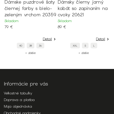
Dámske puzdrové šaty
Dámsky čierny jarný
Dá
čiernej farby s bielo-
kabát so zapínaním na
tr
zeleným vrchom 20359
cvoky 20621
st
21
Skladom
Skladom
79 €
89 €
Sk
109
Detail
Detail
40
38
36
XXL
S
L
+ ďalšie
+ ďalšie
Informácie pre vás
Veľkostné tabuľky
Doprava a platba
Moja objednávka
Obchodné podmienky