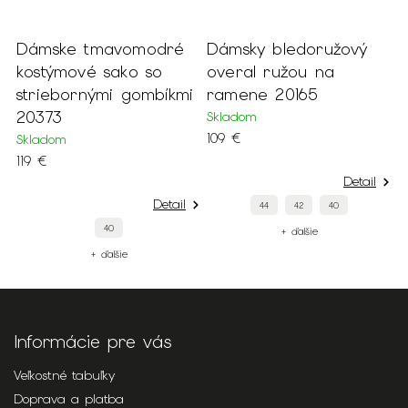
Dámske tmavomodré
Dámsky bledoružový
D
kostýmové sako so
overal ružou na
k
08
striebornými gombíkmi
ramene 20165
h
20373
o
Skladom
109 €
Skladom
S
119 €
1
Detail
Detail
44
42
40
40
+ ďalšie
+ ďalšie
Informácie pre vás
Veľkostné tabuľky
Doprava a platba