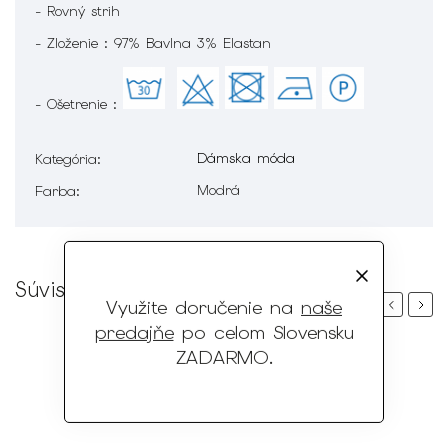
- Rovný strih
- Zloženie : 97% Bavlna 3% Elastan
- Ošetrenie :
Dámska móda
Kategória
:
Modrá
Farba
:
Súvisiaci tovar
Využite doručenie na
naše
Previous
Next
predajňe
po celom Slovensku
ZADARMO
.