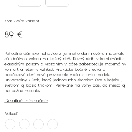
Kód:
Zvoľte variant
89 €
Pohodlné dámske nohavice z jemného denimového materiálu
sú ideálnou voľbou na každý deň. Rovný strih v kombinácii s
elastickým pásom a viazaním v páse zabezpečuje maximálny
komfort a ležérny vzhľad. Praktické bočné vrecká a
nadčasové denimové prevedenie robia z tohto modelu
univerzálny kúsok, ktorý jednoducho skombinujete s košeľou,
svetrom aj basic tričkom. Perfektné na voľný čas, do mesta aj
na bežné nosenie.
Detailné informácie
Veľkosť