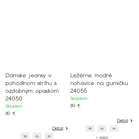
Dámske jeansy v
Ležérne modré
L
s
pohodlnom strihu s
nohavice na gumičku
n
ozdobným opaskom
24055
2
24050
Skladom
S
89 €
8
Skladom
89 €
Detail
Detail
48
46
44
48
46
44
+ ďalšie