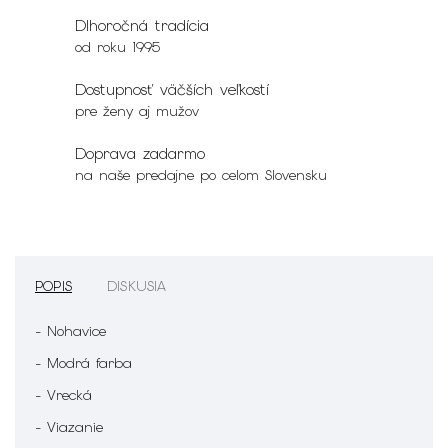
Dlhoročná tradícia
od roku 1995
Dostupnosť väčších veľkostí
pre ženy aj mužov
Doprava zadarmo
na naše predajne po celom Slovensku
POPIS
DISKUSIA
- Nohavice
- Modrá farba
- Vrecká
- Viazanie