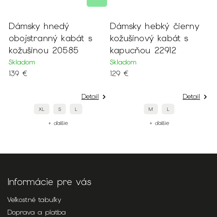
Dámsky hnedý
Dámsky hebký čierny
D
obojstranný kabát s
kožušinový kabát s
t
kožušinou 20585
kapucňou 22912
o
a
Skladom
Skladom
139 €
129 €
N
1
Detail
Detail
XL
S
L
M
L
+ ďalšie
+ ďalšie
Informácie pre vás
Veľkostné tabuľky
Doprava a platba