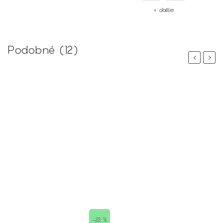
+ ďalšie
Podobné (12)
Previous
Next
–22 %