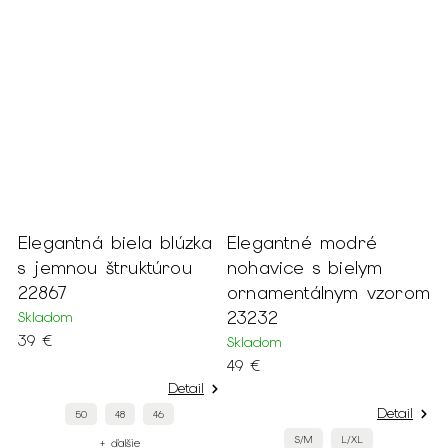
Elegantná biela blúzka
Elegantné modré
V
e
s jemnou štruktúrou
nohavice s bielym
t
22867
ornamentálnym vzorom
f
23232
Skladom
S
39 €
3
Skladom
49 €
Detail
Detail
50
48
46
S/M
L/XL
+ ďalšie