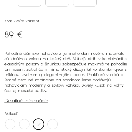
Kód:
Zvoľte variant
89 €
Pohodlné dámske nohavice z jemného denimového materiálu
sú ideálnou voľbou na každý deň. Voľnejší strih v kombinácii s
elastickým pásom a šnúrkou zabezpečuje maximálne pohodlie
pri nosení, zatiaľ čo minimalistický dizajn ľahko skombinujete s
mikinou, svetrom aj elegantnejším topom. Praktické vrecká a
jemné detailné zapínanie pri spodnom leme dodávajú
nohaviciam moderný a štýlový vzhľad. Skvelý kúsok na voľný
čas aj mestské outfity.
Detailné informácie
Veľkosť