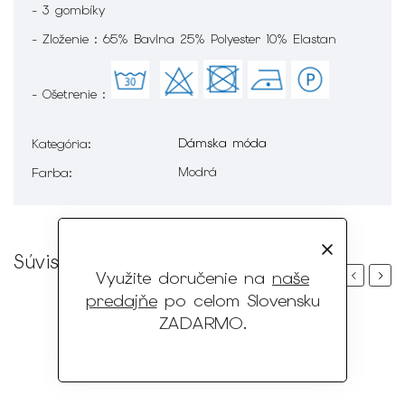
- 3 gombíky
- Zloženie : 65% Bavlna 25% Polyester 10% Elastan
- Ošetrenie :
Dámska móda
Kategória
:
Modrá
Farba
:
Súvisiaci tovar
Využite doručenie na
naše
Previous
Next
predajňe
po celom Slovensku
ZADARMO
.