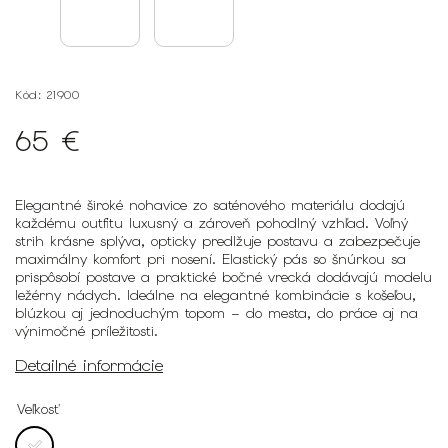
Kód:
21900
65 €
Elegantné široké nohavice zo saténového materiálu dodajú
každému outfitu luxusný a zároveň pohodlný vzhľad. Voľný
strih krásne splýva, opticky predlžuje postavu a zabezpečuje
maximálny komfort pri nosení. Elastický pás so šnúrkou sa
prispôsobí postave a praktické bočné vrecká dodávajú modelu
ležérny nádych. Ideálne na elegantné kombinácie s košeľou,
blúzkou aj jednoduchým topom – do mesta, do práce aj na
výnimočné príležitosti.
Detailné informácie
Veľkosť