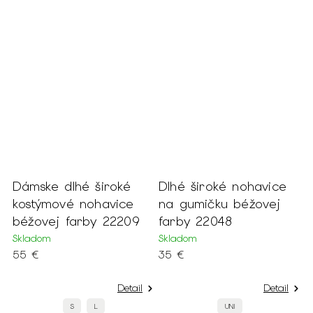
Dámske dlhé široké
Dlhé široké nohavice
L
kostýmové nohavice
na gumičku béžovej
n
béžovej farby 22209
farby 22048
2
Skladom
Skladom
S
55 €
35 €
8
Detail
Detail
S
L
UNI