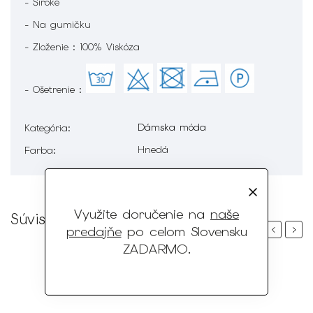
- Široké
- Na gumičku
- Zloženie : 100% Viskóza
- Ošetrenie :
Dámska móda
Kategória
:
Hnedá
Farba
:
Využite doručenie na
naše
Súvisiaci tovar
predajňe
po celom Slovensku
Previous
Next
ZADARMO
.