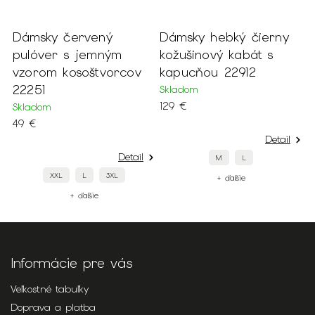
Dámsky červený
Dámsky hebký čierny
D
pulóver s jemným
kožušinový kabát s
p
vzorom kosoštvorcov
kapucňou 22912
š
22251
2
Skladom
129 €
Skladom
S
49 €
8
Detail
Detail
M
L
XXL
L
3XL
+ ďalšie
+ ďalšie
Informácie pre vás
Veľkostné tabuľky
Doprava a platba