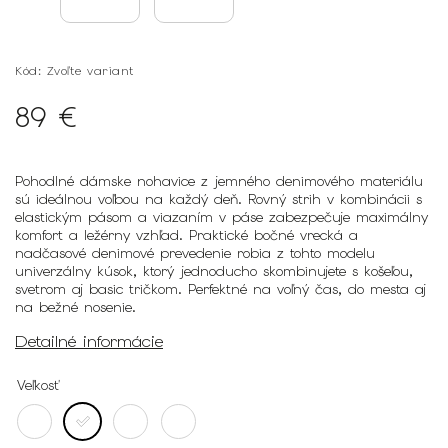
Kód:
Zvoľte variant
89 €
Pohodlné dámske nohavice z jemného denimového materiálu
sú ideálnou voľbou na každý deň. Rovný strih v kombinácii s
elastickým pásom a viazaním v páse zabezpečuje maximálny
komfort a ležérny vzhľad. Praktické bočné vrecká a
nadčasové denimové prevedenie robia z tohto modelu
univerzálny kúsok, ktorý jednoducho skombinujete s košeľou,
svetrom aj basic tričkom. Perfektné na voľný čas, do mesta aj
na bežné nosenie.
Detailné informácie
Veľkosť