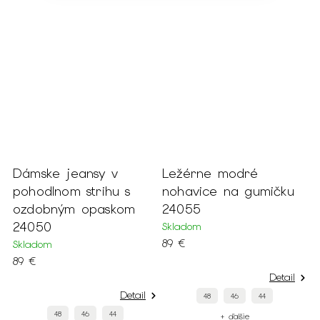
Dámske jeansy v
Ležérne modré
L
s
pohodlnom strihu s
nohavice na gumičku
n
ozdobným opaskom
24055
2
24050
Skladom
S
89 €
8
Skladom
89 €
Detail
Detail
48
46
44
48
46
44
+ ďalšie