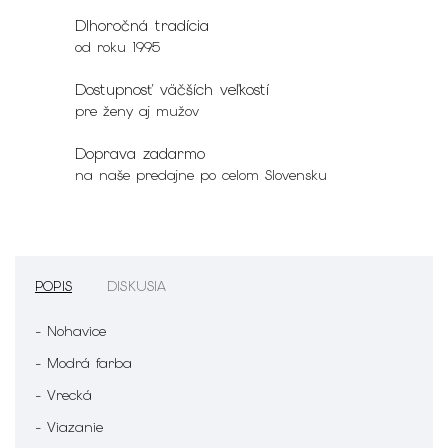
Dlhoročná tradícia
od roku 1995
Dostupnosť väčších veľkostí
pre ženy aj mužov
Doprava zadarmo
na naše predajne po celom Slovensku
POPIS
DISKUSIA
- Nohavice
- Modrá farba
- Vrecká
- Viazanie