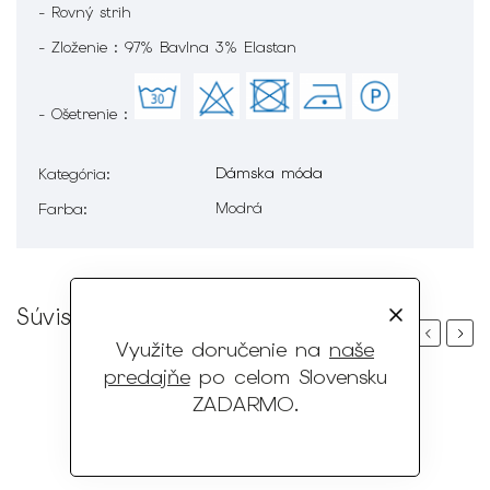
- Rovný strih
- Zloženie : 97% Bavlna 3% Elastan
- Ošetrenie :
Dámska móda
Kategória
:
Modrá
Farba
:
Súvisiaci tovar
Previous
Next
Využite doručenie na
naše
predajňe
po celom Slovensku
ZADARMO
.