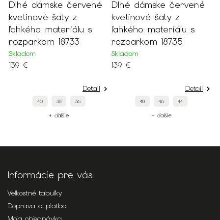
Dlhé dámske červené
Dlhé dámske červené
D
é
kvetinové šaty z
kvetinové šaty z
k
ľahkého materiálu s
ľahkého materiálu s
k
m
rozparkom 18733
rozparkom 18735
S
1
Skladom
Skladom
139 €
139 €
Detail
Detail
40
38
36
48
46
44
+ ďalšie
+ ďalšie
Informácie pre vás
Veľkostné tabuľky
Doprava a platba
Moja objednávka