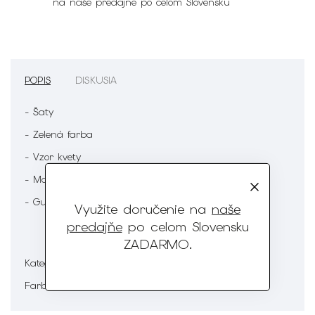
na naše predajne po celom Slovensku
POPIS
DISKUSIA
- Šaty
- Zelená farba
- Vzor kvety
- Mašľa
- Gumička v páse
Využite doručenie na
naše
predajňe
po celom Slovensku
ZADARMO
.
Dámska móda
Kategória
:
Zelená
Farba
: