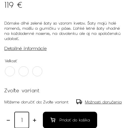
119 €
Dámske dlhé zelené šaty so vzorom kvetov. Šaty majú holé
ramená, mašľu a gumičku v páse. Ľahké letné šaty vhodné
na každodenné nosenie, na dovolenku ale aj na spoločenskú
udalosť.
Detailné informácie
Veľkosť
Zvoľte variant
Môžeme doručiť do:
Zvoľte variant
Možnosti doručenia
Pridať do košíka