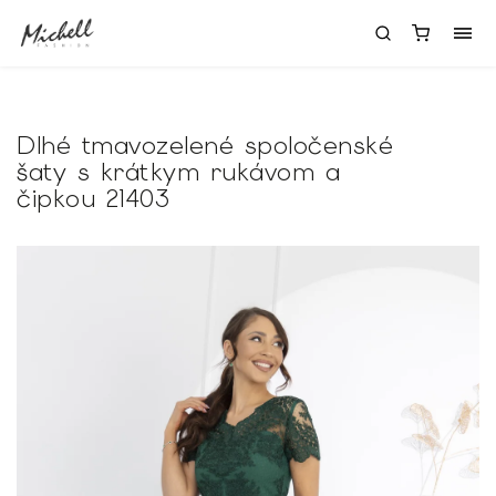
Dlhé tmavozelené spoločenské
šaty s krátkym rukávom a
čipkou 21403