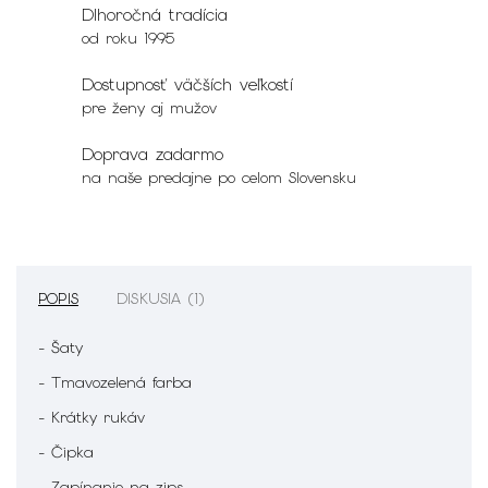
Dlhoročná tradícia
od roku 1995
Dostupnosť väčších veľkostí
pre ženy aj mužov
Doprava zadarmo
na naše predajne po celom Slovensku
POPIS
DISKUSIA (1)
- Šaty
- Tmavozelená farba
- Krátky rukáv
- Čipka
- Zapínanie na zips