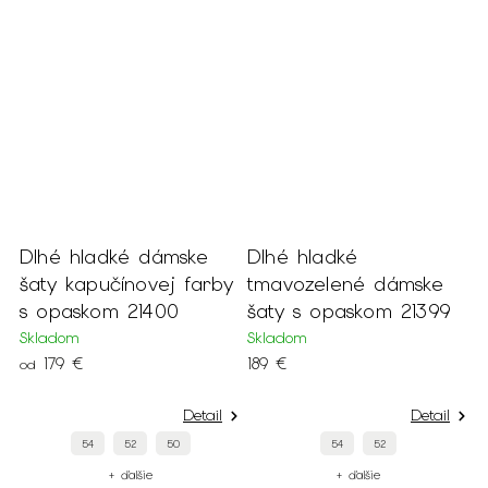
Dlhé hladké dámske
Dlhé hladké
šaty kapučínovej farby
tmavozelené dámske
s opaskom 21400
šaty s opaskom 21399
Skladom
Skladom
179 €
189 €
od
Detail
Detail
54
52
50
54
52
+ ďalšie
+ ďalšie