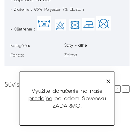
- Zloženie : 93% Polyester 7% Elastan
- Ošetrenie :
Šaty - dlhé
Kategória
:
Zelená
Farba
:
Súvisiaci tovar
Previous
Next
Využite doručenie na
naše
predajňe
po celom Slovensku
ZADARMO
.