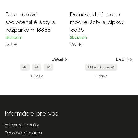
Dlhé ružové
Dámske dlhé boho
D
y
spoločenské šaty s
modré šaty s čipkou
š
rozparkom 18888
18335
š
r
Skladom
Skladom
129 €
139 €
S
1
Detail
Detail
44
42
40
UNI (nadrozmerné)
+ ďalšie
+ ďalšie
Informácie pre vás
Veľkostné tabuľky
Doprava a platba