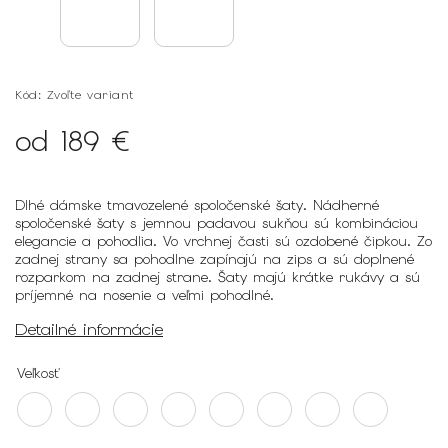
Kód:
Zvoľte variant
od
189 €
Dlhé dámske tmavozelené spoločenské šaty.
Nádherné
spoločenské šaty s jemnou padavou sukňou sú kombináciou
elegancie a pohodlia. Vo vrchnej časti sú ozdobené čipkou. Zo
zadnej strany sa pohodlne zapínajú na zips a sú doplnené
rozparkom na zadnej strane. Šaty majú krátke rukávy a sú
príjemné na nosenie a veľmi pohodlné.
Detailné informácie
Veľkosť