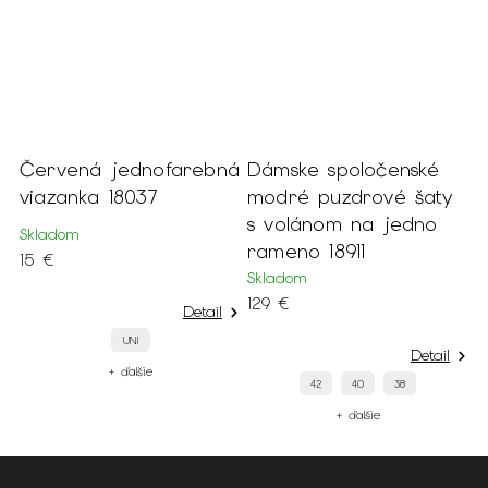
Červená jednofarebná
Dámske spoločenské
D
é
viazanka 18037
modré puzdrové šaty
s
s volánom na jedno
n
Skladom
rameno 18911
S
15 €
9
Skladom
129 €
Detail
UNI
Detail
+ ďalšie
42
40
38
+ ďalšie