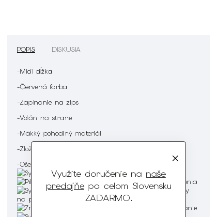
POPIS
DISKUSIA
-Midi dĺžka
-Červená farba
-Zapínanie na zips
-Volán na strane
-Mäkký pohodlný materiál
-Zloženie : 73% Polyester 22% Viskóza 5% Elastan
-Ošetrenie :
Využite doručenie na
naše
predajňe
po celom Slovensku
ZADARMO
.