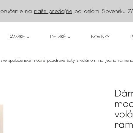
doručenie na
naše predajňe
po celom Slovensku
Z
DÁMSKE
DETSKÉ
NOVINKY
ke spoločenské modré puzdrové šaty s volánom na jedno rameno 
Dám
mod
vol
ram