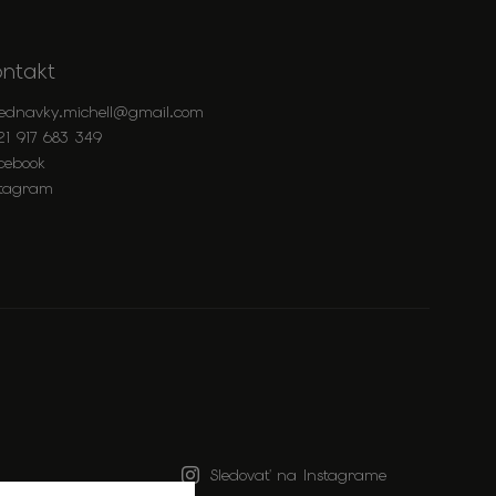
ontakt
jednavky.michell
@
gmail.com
21 917 683 349
cebook
stagram
Sledovať na Instagrame