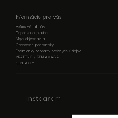
Informácie pre vás
Veľkostné tabuľky
Doprava a platba
Moja objednávka
Obchodné podmienky
Podmienky ochrany osobných údajov
VRÁTENIE / REKLAMÁCIA
KONTAKTY
Instagram