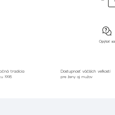
Opýtať sa
očná tradícia
Dostupnosť väčších veľkostí
ku 1995
pre ženy aj mužov