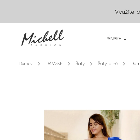
Využite 
PÁNSKE
Domov
/
DÁMSKE
/
Šaty
/
Šaty dlhé
/
Dáms