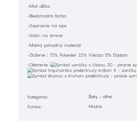
-Midi dĺžka
-Bledomodrá farba
-Zapínanie na zips
-Volán na strane
-Mäkký pohodlný materiál
-Zloženie : 73% Polyester 22% Viskóza 5% Elastan
-Ošetrenie :
Šaty - dlhé
Kategória
:
Modrá
Farba
: