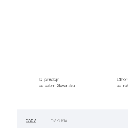
13 predajní
Dlhor
po celom Slovensku
od ro
POPIS
DISKUSIA