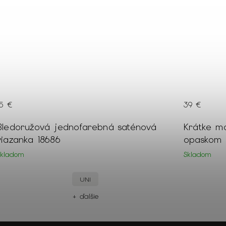
109 €
–64 %
39 €
129 €
Krátke modré spoločenské šaty s
Dámske s
opaskom 17308
puzdrové šaty s volánom na j
rameno 1
Skladom
Skladom
42
+ ďalšie