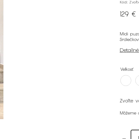
Kód:
Zvoľ
129 €
Midi puz
Srdiečkov
Detailn
Veľkosť
Zvoľte v
Môžeme d