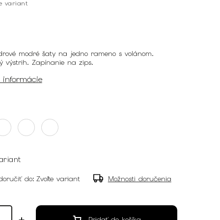
te variant
drové modré šaty na jedno rameno s volánom.
ý výstrih. Zapínanie na zips.
é informácie
ariant
oručiť do:
Zvoľte variant
Možnosti doručenia
Pridať do košíka