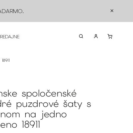
ADARMO
.
PREDAJNE
O NÁS
KONTAKTY
VRÁTEN
18911
ske spoločenské
ré puzdrové šaty s
ánom na jedno
eno 18911