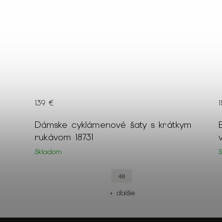
15 €
Bledoružová jednofarebná saténová
viazanka 18686
Skladom
UNI
+ ďalšie