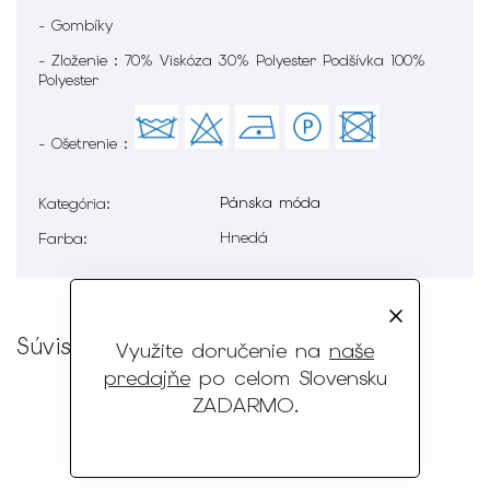
- Gombíky
- Zloženie : 70% Viskóza 30% Polyester Podšívka 100%
Polyester
- Ošetrenie :
Pánska móda
Kategória
:
Hnedá
Farba
:
Súvisiaci tovar
Využite doručenie na
naše
predajňe
po celom Slovensku
ZADARMO
.