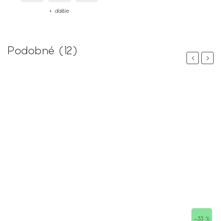
+ ďalšie
Podobné (12)
Previous
Next
–33 %