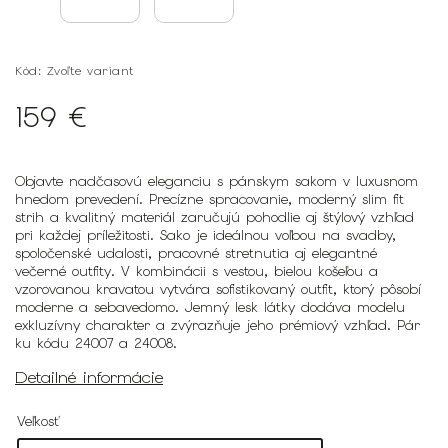
Kód:
Zvoľte variant
159 €
Objavte nadčasovú eleganciu s pánskym sakom v luxusnom
hnedom prevedení. Precízne spracovanie, moderný slim fit
strih a kvalitný materiál zaručujú pohodlie aj štýlový vzhľad
pri každej príležitosti. Sako je ideálnou voľbou na svadby,
spoločenské udalosti, pracovné stretnutia aj elegantné
večerné outfity. V kombinácii s vestou, bielou košeľou a
vzorovanou kravatou vytvára sofistikovaný outfit, ktorý pôsobí
moderne a sebavedomo. Jemný lesk látky dodáva modelu
exkluzívny charakter a zvýrazňuje jeho prémiový vzhľad. Pár
ku kódu 24007 a 24008.
Detailné informácie
Veľkosť