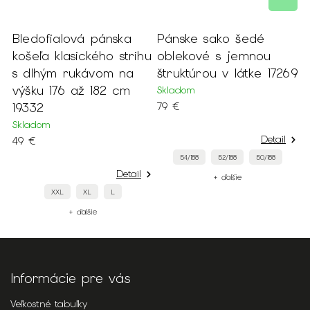
Bledofialová pánska
Pánske sako šedé
P
košeľa klasického strihu
oblekové s jemnou
t
s dlhým rukávom na
štruktúrou v látke 17269
s
výšku 176 až 182 cm
Skladom
S
19332
79 €
9
Skladom
Detail
49 €
54/188
52/188
50/188
Detail
+ ďalšie
XXL
XL
L
+ ďalšie
Informácie pre vás
Veľkostné tabuľky