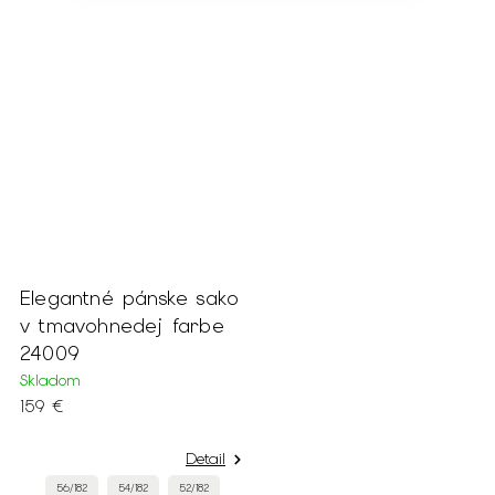
Elegantné pánske sako
v tmavohnedej farbe
24009
Skladom
159 €
Detail
56/182
54/182
52/182