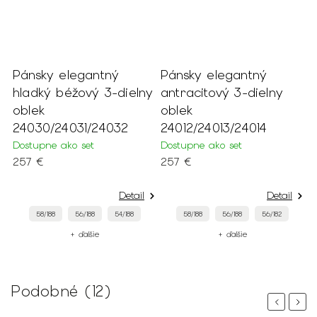
Pánsky elegantný
Pánsky elegantný
P
hladký béžový 3-dielny
antracitový 3-dielny
h
17
oblek
oblek
d
24030/24031/24032
24012/24013/24014
2
Dostupne ako set
Dostupne ako set
D
257 €
257 €
2
Detail
Detail
58/188
56/188
54/188
58/188
56/188
56/182
+ ďalšie
+ ďalšie
Podobné (12)
Previous
Next