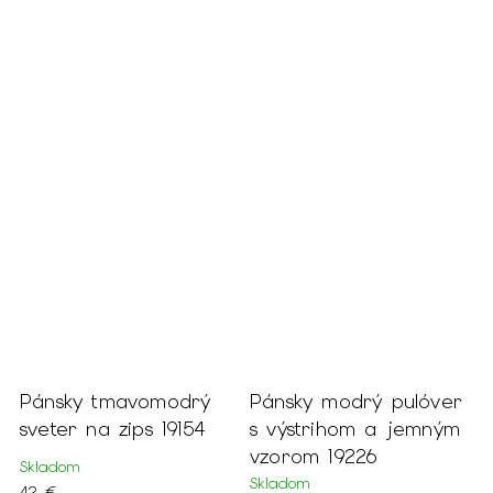
 %
Pánsky tmavomodrý
Pánsky modrý pulóver
B
sveter na zips 19154
s výstrihom a jemným
k
69
vzorom 19226
s
Skladom
v
Skladom