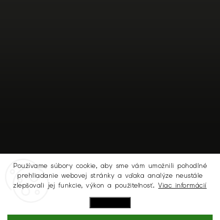
Používame súbory cookie, aby sme vám umožnili pohodlné
prehliadanie webovej stránky a vďaka analýze neustále
Sledovať na Instagrame
zlepšovali jej funkcie, výkon a použiteľnosť.
Viac informácií
Nastavenie
Copyright 2026
MICHELL.SK
. Všetky práva vyhradené.