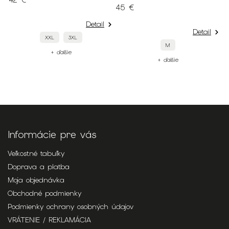
42 €
45 €
1
S
Detail
Detail
4
XXL
3XL
M
+ ďalšie
+ ďalšie
Informácie pre vás
Veľkostné tabuľky
Doprava a platba
Moja objednávka
Obchodné podmienky
Podmienky ochrany osobných údajov
VRÁTENIE / REKLAMÁCIA