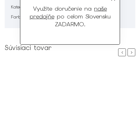
Pánska móda
Kategória
:
Využite doručenie na
naše
predajňe
po celom Slovensku
Hnedá
Farba
:
ZADARMO
.
Súvisiaci tovar
Previous
Next