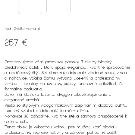
Kód:
Zvoľte variant
257 €
Predstavujeme vám prémiový pánsky 3-dielny hladký
bledohnedý oblek , ktorý spája eleganciu, kvalitné spracovanie
a nadčasový štýl. Set obsahuje dokonale zladené
sako
,
vestu
a
nohavice
, vďaka čomu vytvára ucelený a profesionálny
vzhľad – ideálny na svadby, oslavy, pracovné príležitosti či
formálne podujatia.
Sako
má klasickú fazónu, dvojgombíkové zapínanie a
elegantné vrecká.
Vesta
so štýlovým viacgombíkovým zapínaním dodáva outfitu
luxusný vzhľad a dokonalú formálnu líniu.
Nohavice
sú pohodlné, kvalitne šité a strihovo prispôsobené k
celému setu.
Tento oblek je výbornou voľbou pre mužov, ktorí hľadajú
profesionálny, reprezentatívny a zároveň pohodlný outfit