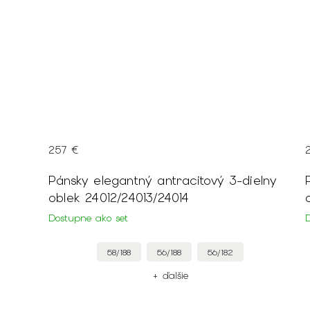
257 €
-
Pánsky elegantný antracitový 3-dielny
oblek
24012/24013/24014
Dostupne ako set
58/188
56/188
56/182
+ ďalšie