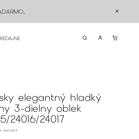
ADARMO
.
PREDAJNE
O NÁS
KONTAKTY
VRÁTEN
sky elegantný hladký
ny 3-dielny oblek
15/24016/24017
te variant