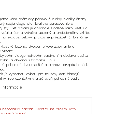
ujeme vám prémiový pánsky 3-dielny hladký čierny
torý spája eleganciu, kvalitné spracovanie a
ý štýl. Set obsahuje dokonale zladené
sako
,
vestu
a
, vďaka čomu vytvára ucelený a profesionálny vzhľad
 na svadby, oslavy, pracovné príležitosti či formálne
.
lasickú fazónu, dvojgombíkové zapínanie a
é vrecká.
štýlovým viacgombíkovým zapínaním dodáva outfitu
zhľad a dokonalú formálnu líniu.
sú pohodlné, kvalitne šité a strihovo prispôsobené k
tu.
ek je výbornou voľbou pre mužov, ktorí hľadajú
álny, reprezentatívny a zároveň pohodlný outfit
é informácie
a nepodarilo nacitat. Skontrolujte prosim kody
v v administracii.