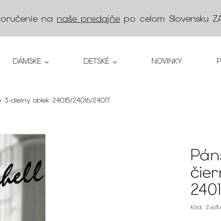
doručenie na
naše predajňe
po celom Slovensku
Z
DÁMSKE
DETSKÉ
NOVINKY
y 3-dielny oblek
24015/24016/24017
Pán
čier
240
Kód:
Zvoľ