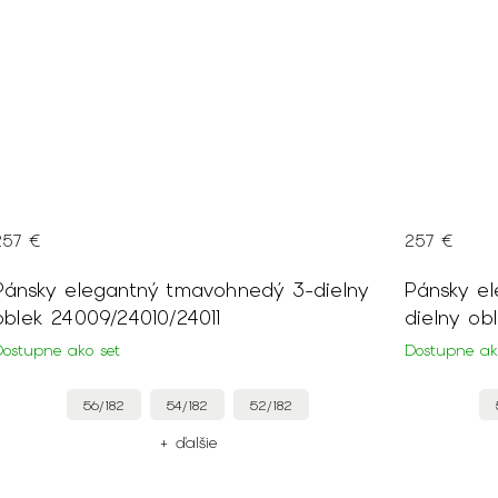
257 €
257 €
Pánsky elegantný tmavohnedý 3-dielny
Pánsky e
oblek
24009/24010/24011
dielny ob
Dostupne ako set
Dostupne ak
56/182
54/182
52/182
+ ďalšie