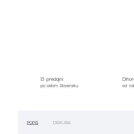
13 predajní
Dlhor
po celom Slovensku
od ro
POPIS
DISKUSIA