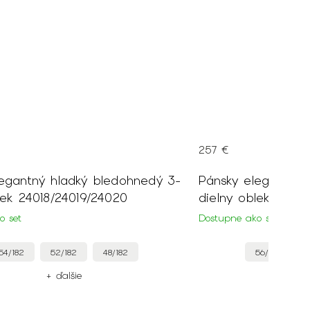
257 €
legantný hladký bledohnedý 3-
Pánsky elegantný 
lek
24018/24019/24020
dielny oblek
24021
o set
Dostupne ako set
54/182
52/182
48/182
56/182
+ ďalšie
+