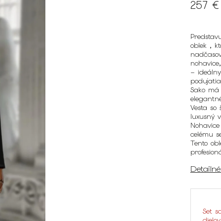
257 €
Predstav
oblek , k
nadčasov
nohavice
– ideálny
podujatia
Sako
má k
elegantn
Vesta
so 
luxusný v
Nohavice
celému se
Tento obl
profesion
Detailn
Set s
dielo