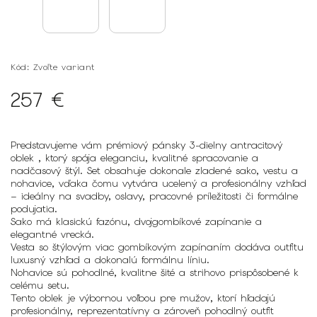
Kód:
Zvoľte variant
257 €
Predstavujeme vám prémiový pánsky 3-dielny antracitový
oblek , ktorý spája eleganciu, kvalitné spracovanie a
nadčasový štýl. Set obsahuje dokonale zladené
sako
,
vestu
a
nohavice
, vďaka čomu vytvára ucelený a profesionálny vzhľad
– ideálny na svadby, oslavy, pracovné príležitosti či formálne
podujatia.
Sako
má klasickú fazónu, dvojgombíkové zapínanie a
elegantné vrecká.
Vesta
so štýlovým viac gombíkovým zapínaním dodáva outfitu
luxusný vzhľad a dokonalú formálnu líniu.
Nohavice
sú pohodlné, kvalitne šité a strihovo prispôsobené k
celému setu.
Tento oblek je výbornou voľbou pre mužov, ktorí hľadajú
profesionálny, reprezentatívny a zároveň pohodlný outfit