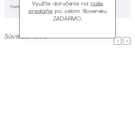
Využite doručenie na
naše
Sivá
Farba
:
predajňe
po celom Slovensku
ZADARMO
.
Súvisiaci tovar
Previous
Next