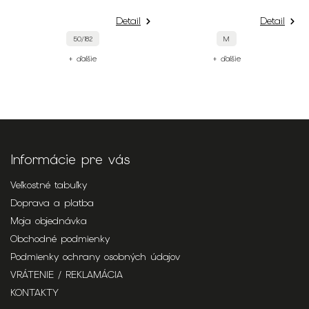
2
Detail
Detail
50/182
M
+ ďalšie
+ ďalšie
Informácie pre vás
Veľkostné tabuľky
Doprava a platba
Moja objednávka
Obchodné podmienky
Podmienky ochrany osobných údajov
VRÁTENIE / REKLAMÁCIA
KONTAKTY