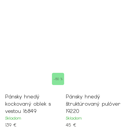
–50 %
Pánsky hnedý
Pánsky hnedý
P
na
kockovaný oblek s
štruktúrovaný pulóver
t
vestou 16849
19220
o
2
Skladom
Skladom
139 €
45 €
S