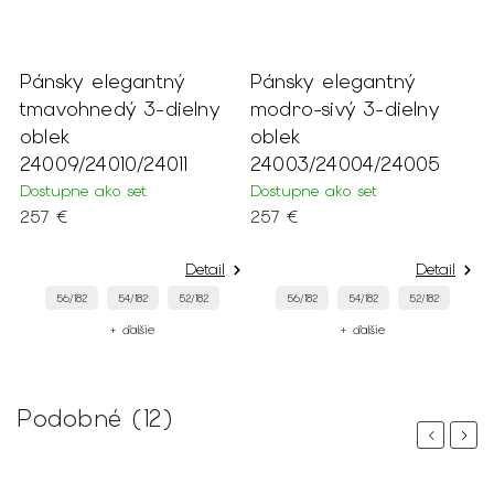
Pánsky elegantný
Pánsky elegantný
P
tmavohnedý 3-dielny
modro-sivý 3-dielny
h
oblek
oblek
o
24009/24010/24011
24003/24004/24005
2
Dostupne ako set
Dostupne ako set
D
257 €
257 €
2
Detail
Detail
56/182
54/182
52/182
56/182
54/182
52/182
+ ďalšie
+ ďalšie
Podobné (12)
Previous
Next