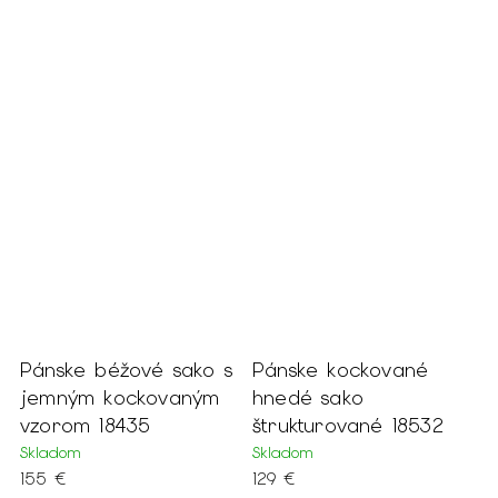
Pánske béžové sako s
Pánske kockované
P
jemným kockovaným
hnedé sako
s
u
vzorom 18435
štrukturované 18532
1
Skladom
Skladom
S
155 €
129 €
4