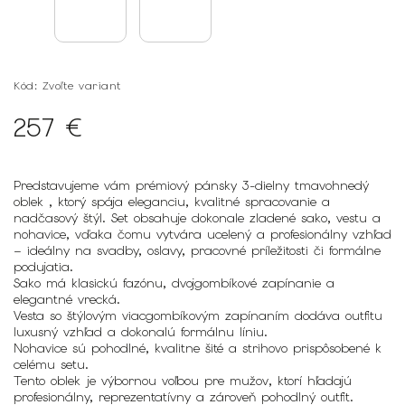
Kód:
Zvoľte variant
257 €
Predstavujeme vám prémiový pánsky 3-dielny tmavohnedý
oblek , ktorý spája eleganciu, kvalitné spracovanie a
nadčasový štýl. Set obsahuje dokonale zladené
sako
,
vestu
a
nohavice
, vďaka čomu vytvára ucelený a profesionálny vzhľad
– ideálny na svadby, oslavy, pracovné príležitosti či formálne
podujatia.
Sako
má klasickú fazónu, dvojgombíkové zapínanie a
elegantné vrecká.
Vesta
so štýlovým viacgombíkovým zapínaním dodáva outfitu
luxusný vzhľad a dokonalú formálnu líniu.
Nohavice
sú pohodlné, kvalitne šité a strihovo prispôsobené k
celému setu.
Tento oblek je výbornou voľbou pre mužov, ktorí hľadajú
profesionálny, reprezentatívny a zároveň pohodlný outfit.