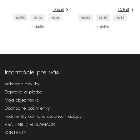
Detail
Detail
60/176
50/176
48/176
56/182
52/182
48/182
+ ďalšie
+ ďalšie
Informácie pre vás
Veľkostné tabuľky
Doprava a platba
Moja objednávka
Obchodné podmienky
Podmienky ochrany osobných údajov
VRÁTENIE / REKLAMÁCIA
KONTAKTY