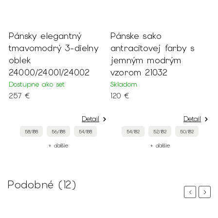
Pánsky elegantný
Pánske sako
P
tmavomodrý 3-dielny
antracitovej farby s
h
oblek
jemným modrým
2
24000/24001/24002
vzorom 21032
D
2
Dostupne ako set
Skladom
257 €
120 €
Detail
Detail
58/188
56/188
54/188
54/182
52/182
50/182
+ ďalšie
+ ďalšie
Podobné (12)
Previous
Next