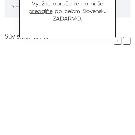
Využite doručenie na
naše
Hnedá
Farba
:
predajňe
po celom Slovensku
ZADARMO
.
Súvisiaci tovar
Previous
Next