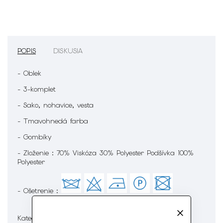
POPIS
DISKUSIA
- Oblek
- 3-komplet
- Sako, nohavice, vesta
- Tmavohnedá farba
- Gombíky
- Zloženie : 70% Viskóza 30% Polyester Podšívka 100%
Polyester
- Ošetrenie :
Pánska móda
Kategória
: