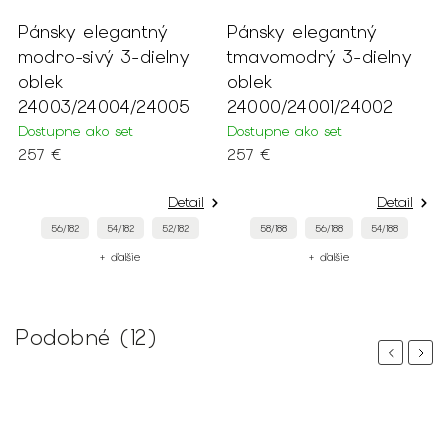
Pánsky elegantný
Pánsky elegantný
P
modro-sivý 3-dielny
tmavomodrý 3-dielny
a
oblek
oblek
o
24003/24004/24005
24000/24001/24002
2
Dostupne ako set
Dostupne ako set
D
257 €
257 €
2
Detail
Detail
56/182
54/182
52/182
58/188
56/188
54/188
+ ďalšie
+ ďalšie
Podobné (12)
Previous
Next