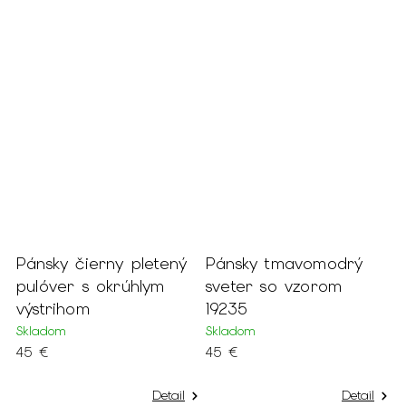
%
Pánsky čierny pletený
Pánsky tmavomodrý
P
pulóver s okrúhlym
sveter so vzorom
k
výstrihom
19235
r
a
Skladom
Skladom
45 €
45 €
S
4
Detail
Detail