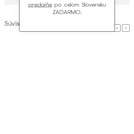
predajňe
po celom Slovensku
ZADARMO
.
Súvisiaci tovar
Previous
Next