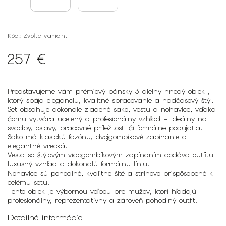
Kód:
Zvoľte variant
257 €
Predstavujeme vám prémiový pánsky 3-dielny hnedý oblek ,
ktorý spája eleganciu, kvalitné spracovanie a nadčasový štýl.
Set obsahuje dokonale zladené
sako
,
vestu
a
nohavice
, vďaka
čomu vytvára ucelený a profesionálny vzhľad – ideálny na
svadby, oslavy, pracovné príležitosti či formálne podujatia.
Sako
má klasickú fazónu, dvojgombíkové zapínanie a
elegantné vrecká.
Vesta
so štýlovým viacgombíkovým zapínaním dodáva outfitu
luxusný vzhľad a dokonalú formálnu líniu.
Nohavice
sú pohodlné, kvalitne šité a strihovo prispôsobené k
celému setu.
Tento oblek je výbornou voľbou pre mužov, ktorí hľadajú
profesionálny, reprezentatívny a zároveň pohodlný outfit.
Detailné informácie