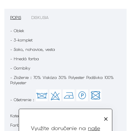
POPIS
DISKUSIA
- Oblek
- 3-komplet
- Sako, nohavice, vesta
- Hnedá farba
- Gombíky
- Zloženie : 70% Viskóza 30% Polyester Podšívka 100%
Polyester
- Ošetrenie :
Pánska móda
Kategória
:
Hnedá
Farba
:
Využite doručenie na
naše