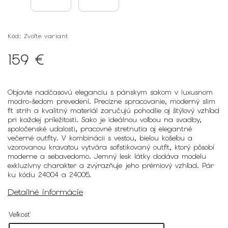
Kód:
Zvoľte variant
159 €
Objavte nadčasovú eleganciu s pánskym sakom v luxusnom
modro-šedom prevedení. Precízne spracovanie, moderný slim
fit strih a kvalitný materiál zaručujú pohodlie aj štýlový vzhľad
pri každej príležitosti. Sako je ideálnou voľbou na svadby,
spoločenské udalosti, pracovné stretnutia aj elegantné
večerné outfity. V kombinácii s vestou, bielou košeľou a
vzorovanou kravatou vytvára sofistikovaný outfit, ktorý pôsobí
moderne a sebavedomo. Jemný lesk látky dodáva modelu
exkluzívny charakter a zvýrazňuje jeho prémiový vzhľad. Pár
ku kódu 24004 a 24005.
Detailné informácie
Veľkosť