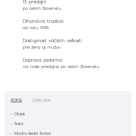
13 predajní
po celom Slovensku
Dlhoročná tradícia
od roku 1995
Dostupnosť väčších veľkostí
pre ženy aj mužov
Doprava zadarmo
na naše predajne po celom Slovensku
POPIS
DISKUSIA
- Oblek
- Sako
- Modro-šedá farba