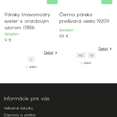
Pánsky tmavomodrý
Čierna pánska
Č
sveter s oranžovým
prešívaná vesta 19209
v
vzorom 17856
Skladom
S
Skladom
59 €
3
9 €
Detail
Detail
XXL
M
L
+ ďalšie
+ ďalšie
Informácie pre vás
Veľkostné tabuľky
Doprava a platba