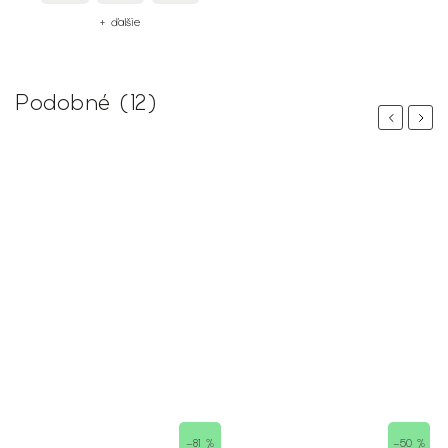
+ ďalšie
Podobné (12)
Previous
Next
–81 %
–50 %