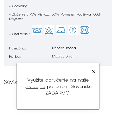
- Gombíky
- Zloženie : 70% Viskóza 30% Polyester Podšívka 100%
Polyester
- Ošetrenie :
Pánska móda
Kategória
:
Modrá, Sivá
Farba
:
Využite doručenie na
naše
Súvisiaci tovar
predajňe
po celom Slovensku
ZADARMO
.