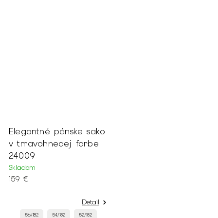
Elegantné pánske sako
v tmavohnedej farbe
24009
Skladom
159 €
Detail
56/182
54/182
52/182