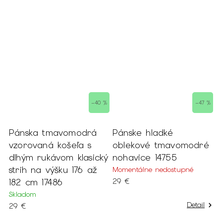
 %
–40 %
–47 %
Pánska tmavomodrá
Pánske hladké
P
é
vzorovaná košeľa s
oblekové tmavomodré
t
dlhým rukávom klasický
nohavice 14755
k
strih na výšku 176 až
Momentálne nedostupné
182 cm 17486
29 €
1
Skladom
Detail
29 €