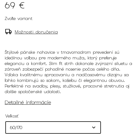
69 €
Zvoľte variant
Možnosti doručenia
Štýlové pánske nohavice v tmavomodrom prevedení sú
ideálnou voľbou pre moderného muža, ktorý preferuje
eleganciu a komfort. Slim fit strih dokonale zvýrazní siluetu a
zároveň zabezpečí pohodlné nosenie počas celého dňa.
Vďaka kvalitnému spracovaniu a nadčasovému dizajnu sa
ľahko kombinujú so sakom, košeľou či elegantnou obuvou.
Perfektné na svadby, plesy, stužkové, pracovné stretnutia aj
ďalšie spoločenské udalosti.
Detailné informácie
Veľkosť