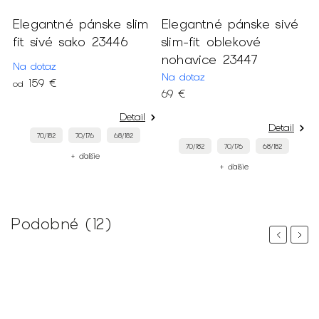
ré
Elegantné pánske slim
Elegantné pánske sivé
fit sivé sako 23446
slim-fit oblekové
nohavice 23447
Na dotaz
Na dotaz
159 €
od
69 €
Detail
Detail
70/182
70/176
68/182
70/182
70/176
68/182
+ ďalšie
+ ďalšie
Podobné (12)
Previous
Next