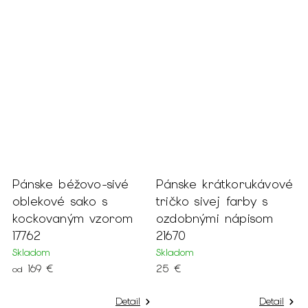
Pánske béžovo-sivé
Pánske krátkorukávové
P
hu
oblekové sako s
tričko sivej farby s
k
m
kockovaným vzorom
ozdobnými nápisom
š
17762
21670
S
Skladom
Skladom
o
169 €
25 €
od
Detail
Detail