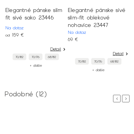
ré
Elegantné pánske slim
Elegantné pánske sivé
fit sivé sako 23446
slim-fit oblekové
nohavice 23447
Na dotaz
Na dotaz
159 €
od
69 €
Detail
Detail
70/182
70/176
68/182
70/182
70/176
68/182
+ ďalšie
+ ďalšie
Podobné (12)
Previous
Next