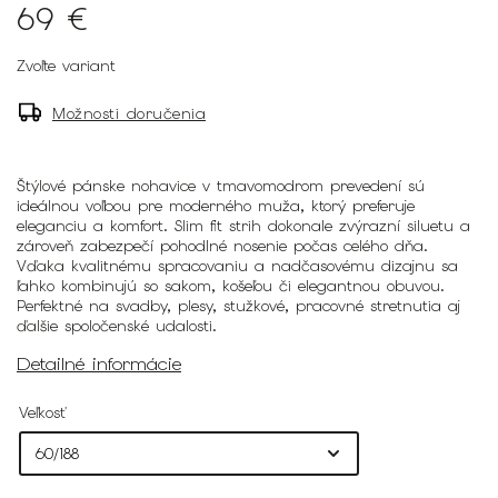
69 €
Zvoľte variant
Možnosti doručenia
Štýlové pánske nohavice v tmavomodrom prevedení sú
ideálnou voľbou pre moderného muža, ktorý preferuje
eleganciu a komfort. Slim fit strih dokonale zvýrazní siluetu a
zároveň zabezpečí pohodlné nosenie počas celého dňa.
Vďaka kvalitnému spracovaniu a nadčasovému dizajnu sa
ľahko kombinujú so sakom, košeľou či elegantnou obuvou.
Perfektné na svadby, plesy, stužkové, pracovné stretnutia aj
ďalšie spoločenské udalosti.
Detailné informácie
Veľkosť