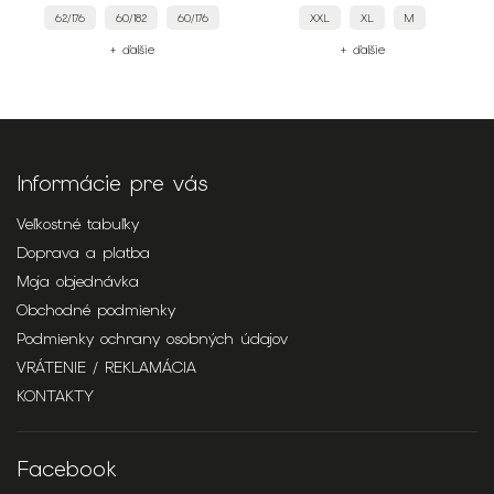
62/176
60/182
60/176
XXL
XL
M
+ ďalšie
+ ďalšie
Informácie pre vás
Veľkostné tabuľky
Doprava a platba
Moja objednávka
Obchodné podmienky
Podmienky ochrany osobných údajov
VRÁTENIE / REKLAMÁCIA
KONTAKTY
Facebook