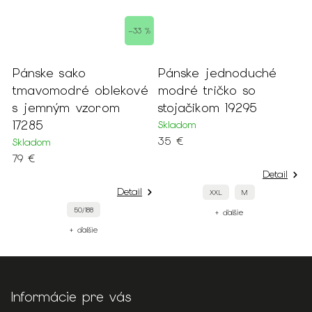
–33 %
Pánske sako
Pánske jednoduché
P
tmavomodré oblekové
modré tričko so
j
s jemným vzorom
stojačikom 19295
o
17285
1
Skladom
35 €
Skladom
S
79 €
4
Detail
Detail
XXL
M
50/188
+ ďalšie
+ ďalšie
Informácie pre vás