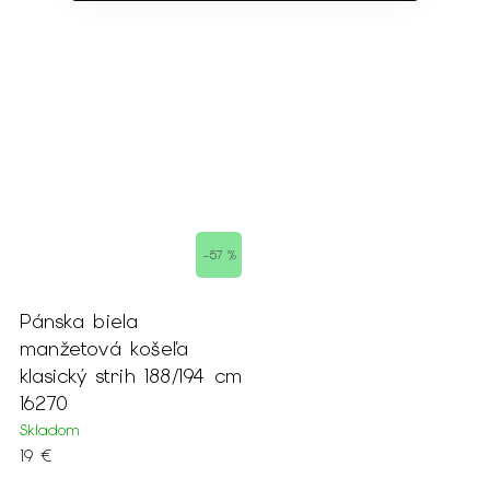
–57 %
Pánska biela
manžetová košeľa
klasický strih 188/194 cm
16270
Skladom
19 €