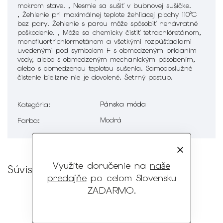
mokrom stave. , Nesmie sa sušiť v bubnovej sušičke.
, Žehlenie pri maximálnej teplote žehliacej plochy 110°C
bez pary. Žehlenie s parou môže spôsobiť nenávratné
poškodenie. , Môže sa chemicky čistiť tetrachlóretánom,
monofluortrichlormetánom a všetkými rozpúšťadlami
uvedenými pod symbolom F s obmedzeným pridaním
vody, alebo s obmedzeným mechanickým pôsobením,
alebo s obmedzenou teplotou sušenia. Samoobslužné
čistenie bielizne nie je dovolené. Šetrný postup.
Pánska móda
Kategória
:
Modrá
Farba
:
Využite doručenie na
naše
Súvisiaci tovar
predajňe
po celom Slovensku
ZADARMO
.