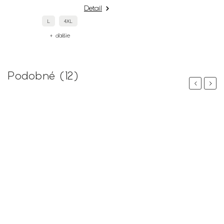
Detail
L
4XL
+ ďalšie
Podobné (12)
Previous
Next