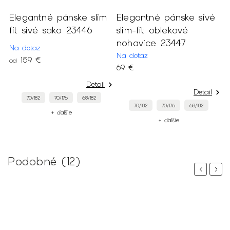
ré
Elegantné pánske slim
Elegantné pánske sivé
fit sivé sako 23446
slim-fit oblekové
nohavice 23447
Na dotaz
Na dotaz
159 €
od
69 €
Detail
Detail
70/182
70/176
68/182
70/182
70/176
68/182
+ ďalšie
+ ďalšie
Podobné (12)
Previous
Next