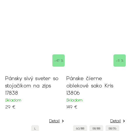
 %
–47 %
–11 %
Pánsky sivý sveter so
Pánske čierne
P
stojačikom na zips
oblekové sako Kris
s
17838
13806
v
Skladom
Skladom
S
29 €
149 €
4
Detail
Detail
L
60/188
58/188
58/176