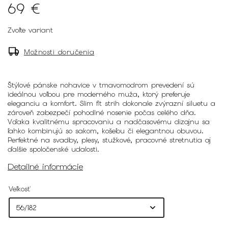
69 €
Zvoľte variant
Možnosti doručenia
Štýlové pánske nohavice v tmavomodrom prevedení sú
ideálnou voľbou pre moderného muža, ktorý preferuje
eleganciu a komfort. Slim fit strih dokonale zvýrazní siluetu a
zároveň zabezpečí pohodlné nosenie počas celého dňa.
Vďaka kvalitnému spracovaniu a nadčasovému dizajnu sa
ľahko kombinujú so sakom, košeľou či elegantnou obuvou.
Perfektné na svadby, plesy, stužkové, pracovné stretnutia aj
ďalšie spoločenské udalosti.
Detailné informácie
Veľkosť