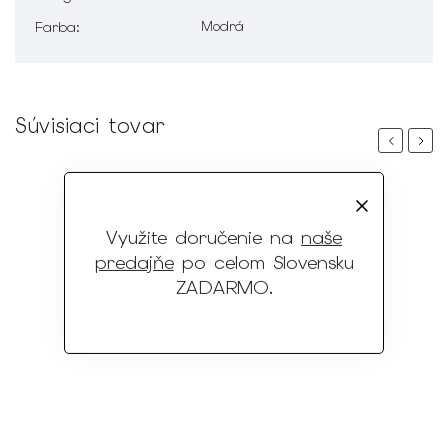
Modrá
Farba
:
Súvisiaci tovar
Previous
Next
Využite doručenie na
naše
predajňe
po celom Slovensku
ZADARMO
.