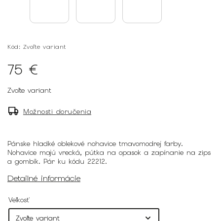
Kód:
Zvoľte variant
75 €
Zvoľte variant
Možnosti doručenia
Pánske hladké oblekové nohavice tmavomodrej farby.
Nohavice majú vrecká, pútka na opasok a zapínanie na zips
a gombík. Pár ku kódu 22212.
Detailné informácie
Veľkosť