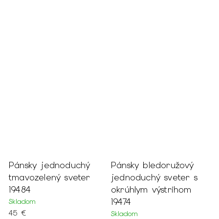
 %
Pánsky jednoduchý
Pánsky bledoružový
P
tmavozelený sveter
jednoduchý sveter s
o
19484
okrúhlym výstrihom
s
19474
Skladom
S
45 €
7
Skladom