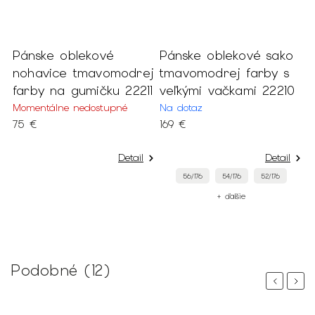
Pánske oblekové
Pánske oblekové sako
P
nohavice tmavomodrej
tmavomodrej farby s
č
farby na gumičku 22211
veľkými vačkami 22210
v
Momentálne nedostupné
Na dotaz
N
75 €
169 €
1
Detail
Detail
56/176
54/176
52/176
+ ďalšie
Podobné (12)
Previous
Next