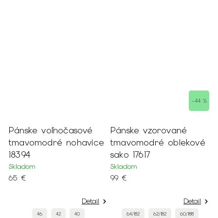
–44 %
Pánske voľnočasové
Pánske vzorované
P
tmavomodré nohavice
tmavomodré oblekové
t
18394
sako 17617
1
Skladom
Skladom
S
65 €
99 €
4
Detail
Detail
46
42
40
64/182
62/182
60/188