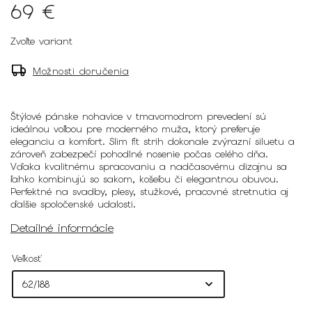
69 €
Zvoľte variant
Možnosti doručenia
Štýlové pánske nohavice v tmavomodrom prevedení sú
ideálnou voľbou pre moderného muža, ktorý preferuje
eleganciu a komfort. Slim fit strih dokonale zvýrazní siluetu a
zároveň zabezpečí pohodlné nosenie počas celého dňa.
Vďaka kvalitnému spracovaniu a nadčasovému dizajnu sa
ľahko kombinujú so sakom, košeľou či elegantnou obuvou.
Perfektné na svadby, plesy, stužkové, pracovné stretnutia aj
ďalšie spoločenské udalosti.
Detailné informácie
Veľkosť