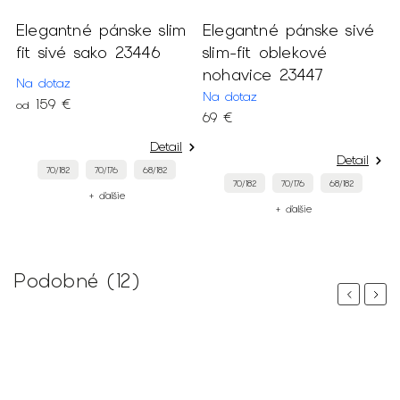
ré
Elegantné pánske slim
Elegantné pánske sivé
fit sivé sako 23446
slim-fit oblekové
nohavice 23447
Na dotaz
Na dotaz
159 €
od
69 €
Detail
Detail
70/182
70/176
68/182
70/182
70/176
68/182
+ ďalšie
+ ďalšie
Podobné (12)
Previous
Next