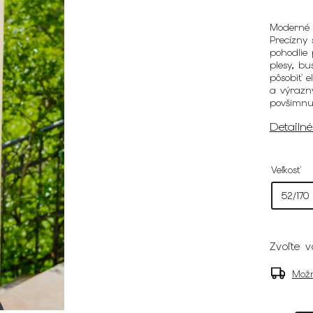
Moderné 
Precízny 
pohodlie 
plesy, bu
pôsobiť 
a výrazný
povšimnu
Detailn
Veľkosť
Zvoľte v
Možn