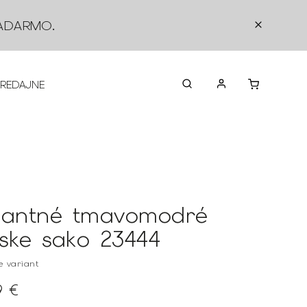
ADARMO
.
PREDAJNE
O NÁS
KONTAKTY
VRÁTEN
gantné tmavomodré
ske sako 23444
te variant
9 €