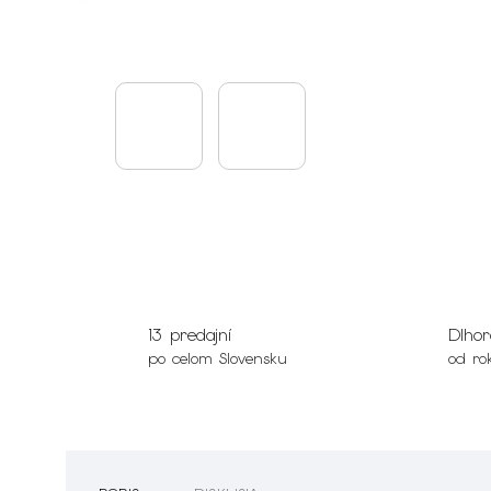
13 predajní
Dlhor
po celom Slovensku
od ro