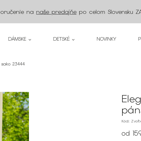
doručenie na
naše predajňe
po celom Slovensku
Z
DÁMSKE
DETSKÉ
NOVINKY
 sako 23444
Ele
pán
Kód:
Zvoľ
od
15