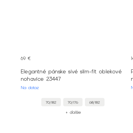
69 €
Elegantné pánske sivé slim-fit oblekové
nohavice 23447
Na dotaz
70/182
70/176
68/182
+ ďalšie