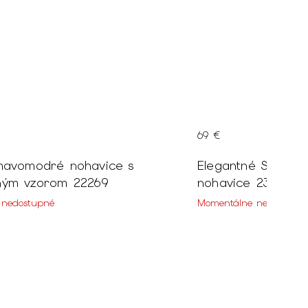
69 €
mavomodré nohavice s
Elegantné Slim fi
ným vzorom 22269
nohavice 23445
 nedostupné
Momentálne nedostupn