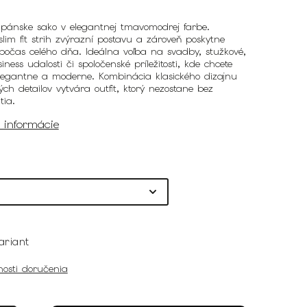
pánske sako v elegantnej tmavomodrej farbe.
slim fit strih zvýrazní postavu a zároveň poskytne
počas celého dňa. Ideálna voľba na svadby, stužkové,
siness udalosti či spoločenské príležitosti, kde chcete
elegantne a moderne. Kombinácia klasického dizajnu
ch detailov vytvára outfit, ktorý nezostane bez
tia.
é informácie
ariant
osti doručenia