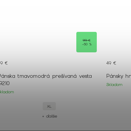
99 €
–50 %
49 €
49 €
Pánska tmavomodrá prešívaná vesta
Pánsky h
19210
Skladom
Skladom
XL
+ ďalšie