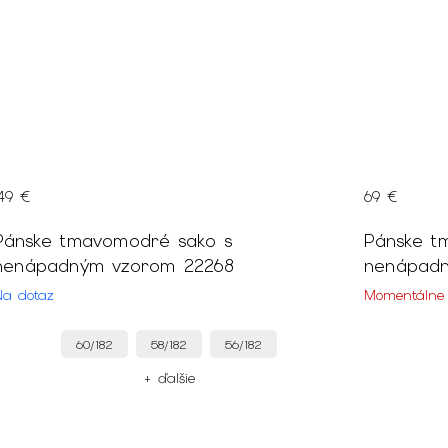
149 €
69 €
Pánske tmavomodré sako s
Pánske t
nenápadným vzorom 22268
nenápad
Na dotaz
Momentálne
60/182
58/182
56/182
+ ďalšie