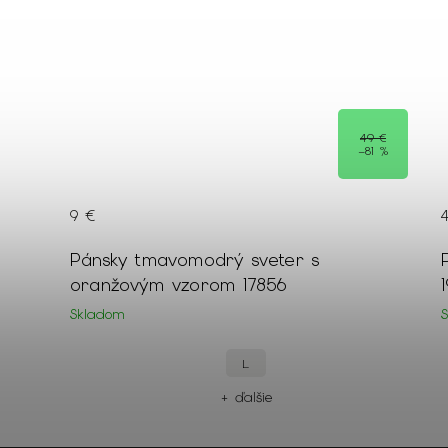
49 €
–81 %
9 €
hu s
Pánsky tmavomodrý sveter s
cm
oranžovým vzorom 17856
Skladom
L
+ ďalšie