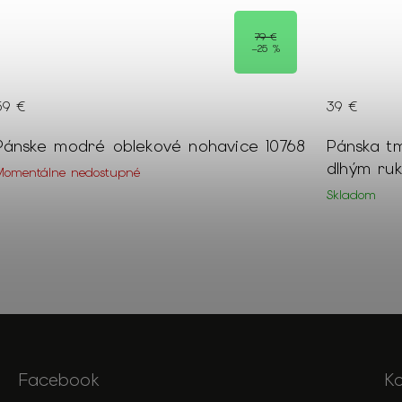
79 €
–25 %
59 €
39 €
Pánske modré oblekové nohavice 10768
Pánska t
dlhým ru
Momentálne nedostupné
Skladom
Facebook
K