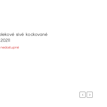
blekové sivé kockované
20211
 nedostupné
Previous
Next