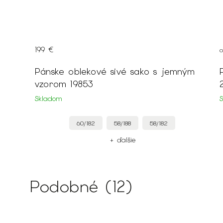
199 €
Pánske oblekové sivé sako s jemným
vzorom 19853
Skladom
60/182
58/188
58/182
+ ďalšie
Podobné (12)