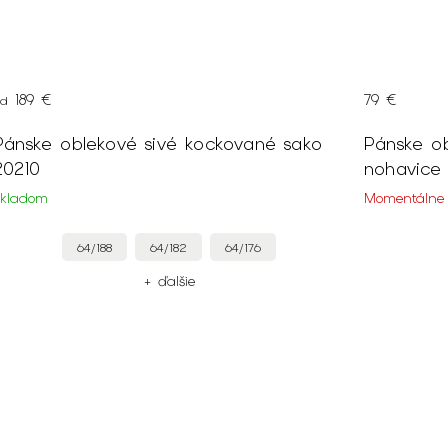
189 €
79 €
od
Pánske oblekové sivé kockované sako
Pánske o
20210
nohavice 
Skladom
Momentálne
64/188
64/182
64/176
+ ďalšie