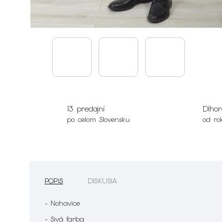
13 predajní
Dlhor
po celom Slovensku
od ro
POPIS
DISKUSIA
- Nohavice
- Sivá farba