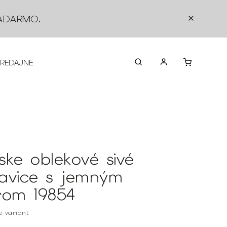
ADARMO
.
PREDAJNE
O NÁS
KONTAKTY
VRÁTEN
ske oblekové sivé
avice s jemným
rom 19854
te variant