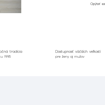
Opýtať sa
očná tradícia
Dostupnosť väčších veľkostí
ku 1995
pre ženy aj mužov