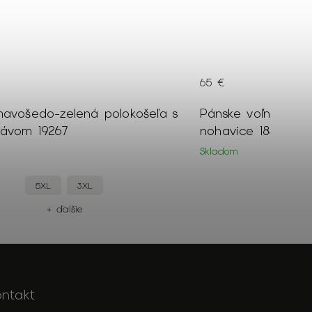
65 €
mavošedo-zelená polokošeľa s
Pánske voľnočaso
kávom 19267
nohavice 18394
Skladom
5XL
3XL
46
+ ďalšie
+
ontakt