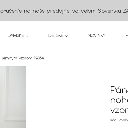
doručenie na
naše predajňe
po celom Slovensku
Z
DÁMSKE
DETSKÉ
NOVINKY
 s jemným vzorom 19854
Pán
noh
vzo
Kód:
Zvoľ