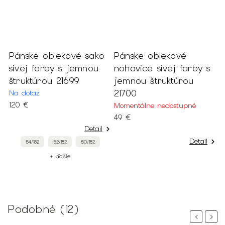
Pánske oblekové sako
Pánske oblekové
P
sivej farby s jemnou
nohavice sivej farby s
m
štruktúrou 21699
jemnou štruktúrou
j
21700
2
Na dotaz
120 €
Momentálne nedostupné
N
49 €
1
Detail
Detail
54/182
52/182
50/182
+ ďalšie
Podobné (12)
Previous
Next