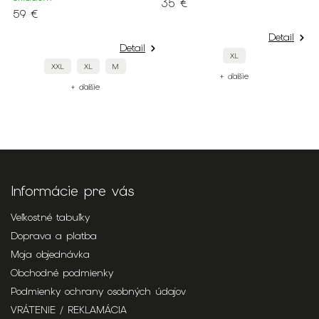
35 €
59 €
6
Detail
Detail
XL
XXL
XL
M
+ ďalšie
+ ďalšie
Informácie pre vás
Veľkostné tabuľky
Doprava a platba
Moja objednávka
Obchodné podmienky
Podmienky ochrany osobných údajov
VRÁTENIE / REKLAMÁCIA