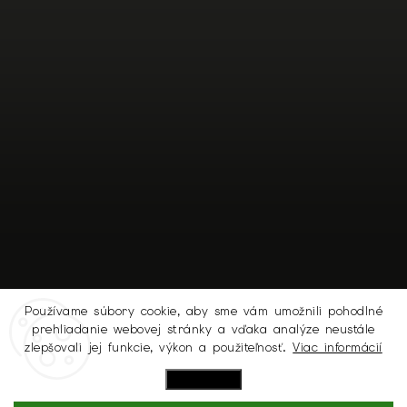
Používame súbory cookie, aby sme vám umožnili pohodlné
prehliadanie webovej stránky a vďaka analýze neustále
Sledovať na Instagrame
zlepšovali jej funkcie, výkon a použiteľnosť.
Viac informácií
Nastavenie
Copyright 2026
MICHELL.SK
. Všetky práva vyhradené.