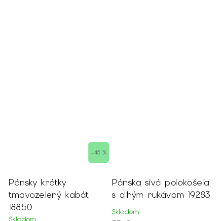
–45 %
Pánsky krátky
Pánska sivá polokošeľa
P
tmavozelený kabát
s dlhým rukávom 19283
o
18850
1
Skladom
Skladom
M