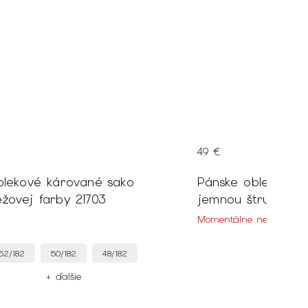
49 €
blekové kárované sako
Pánske oblekové n
modro-béžovej farby 21703
jemnou štruktúrou
Momentálne nedostupn
52/182
50/182
48/182
+ ďalšie