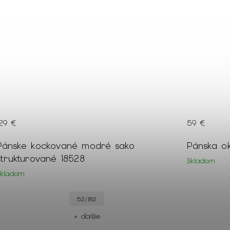
129 €
59 €
Pánske kockované modré sako
Pánska ok
štrukturované 18528
Skladom
Skladom
52/182
+ ďalšie