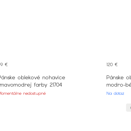
49 €
120 €
Pánske oblekové nohavice
Pánske o
tmavomodrej farby 21704
Momentálne nedostupné
Na dotaz