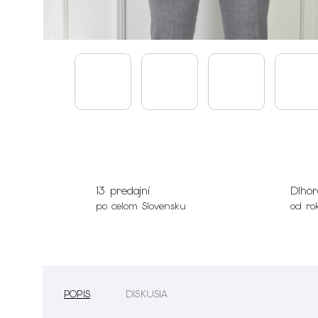
13 predajní
Dlhor
po celom Slovensku
od ro
POPIS
DISKUSIA