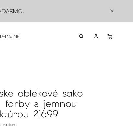
ADARMO
.
PREDAJNE
O NÁS
KONTAKTY
VRÁTEN
ske oblekové sako
ej farby s jemnou
uktúrou 21699
te variant