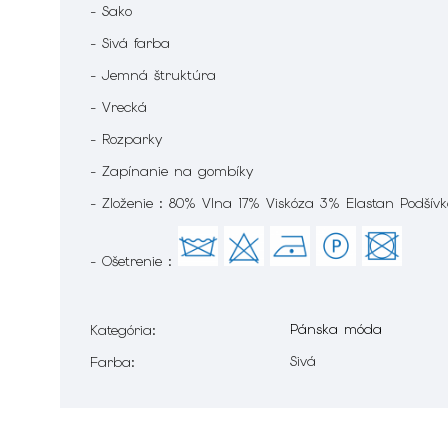
- Sako
- Sivá farba
- Jemná štruktúra
- Vrecká
- Rozparky
- Zapínanie na gombíky
- Zloženie : 80% Vlna 17% Viskóza 3% Elastan Podšív
- Ošetrenie :
Pánska móda
Kategória
:
Sivá
Farba
: