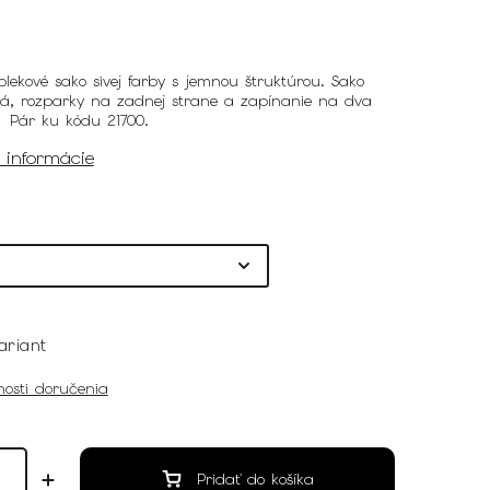
lekové sako sivej farby s jemnou štruktúrou. Sako
á, rozparky na zadnej strane a zapínanie na dva
 Pár ku kódu 21700.
é informácie
ariant
osti doručenia
Pridať do košíka