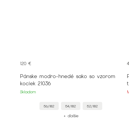
120 €
Pánske modro-hnedé sako so vzorom
kociek 21036
Skladom
56/182
54/182
52/182
+ ďalšie