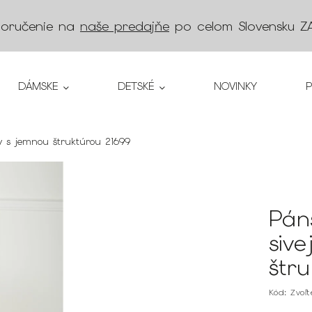
doručenie na
naše predajňe
po celom Slovensku
Z
DÁMSKE
DETSKÉ
NOVINKY
by s jemnou štruktúrou 21699
Pán
siv
štr
Kód:
Zvoľ