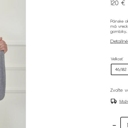
120 €
Pánske ob
má vreck
gombíky.
Detailn
Veľkosť
Zvoľte v
Možn