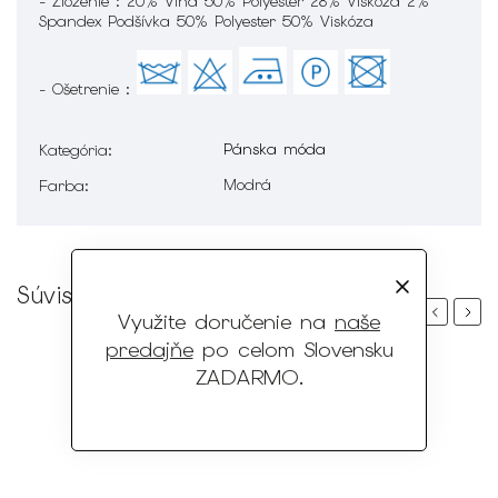
- Zloženie : 20% Vlna 50% Polyester 28% Viskóza 2%
Spandex Podšívka 50% Polyester 50% Viskóza
- Ošetrenie :
Pánska móda
Kategória
:
Modrá
Farba
:
Súvisiaci tovar
Previous
Next
Využite doručenie na
naše
predajňe
po celom Slovensku
ZADARMO
.