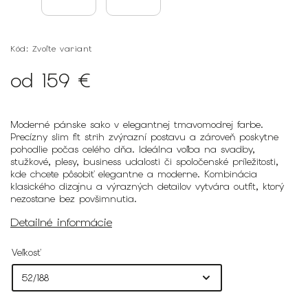
Kód:
Zvoľte variant
od
159 €
Moderné pánske sako v elegantnej tmavomodrej farbe.
Precízny slim fit strih zvýrazní postavu a zároveň poskytne
pohodlie počas celého dňa. Ideálna voľba na svadby,
stužkové, plesy, business udalosti či spoločenské príležitosti,
kde chcete pôsobiť elegantne a moderne. Kombinácia
klasického dizajnu a výrazných detailov vytvára outfit, ktorý
nezostane bez povšimnutia.
Detailné informácie
Veľkosť