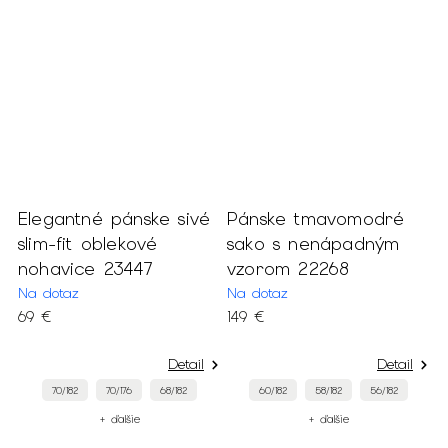
Elegantné pánske sivé
Pánske tmavomodré
P
slim-fit oblekové
sako s nenápadným
n
nohavice 23447
vzorom 22268
n
2
Na dotaz
Na dotaz
69 €
149 €
M
6
Detail
Detail
70/182
70/176
68/182
60/182
58/182
56/182
+ ďalšie
+ ďalšie