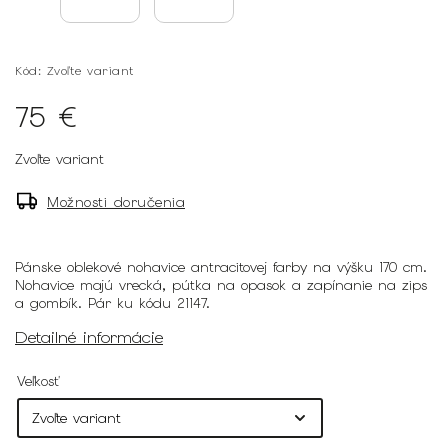
Kód:
Zvoľte variant
75 €
Zvoľte variant
Možnosti doručenia
Pánske oblekové nohavice antracitovej farby na výšku 170 cm.
Nohavice majú vrecká, pútka na opasok a zapínanie na zips
a gombík. Pár ku kódu 21147.
Detailné informácie
Veľkosť