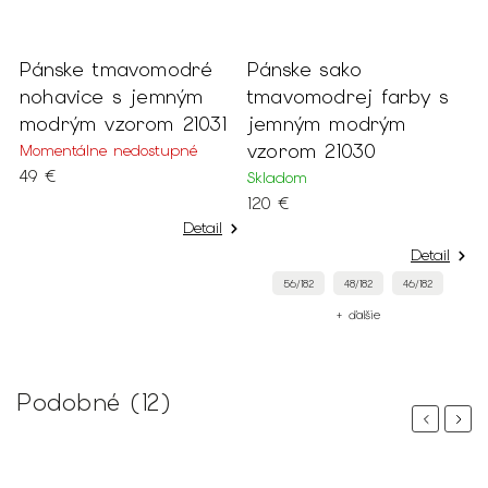
é
Pánske sako
Pánske sako
tmavomodrej farby s
oceľovomodrej farby
31
jemným modrým
na výšku 182 cm 21145
vzorom 21030
Skladom
125 €
Skladom
120 €
ail
Detail
Detail
64/182
62/182
60/182
56/182
48/182
46/182
+ ďalšie
+ ďalšie
Podobné (12)
Previous
Next