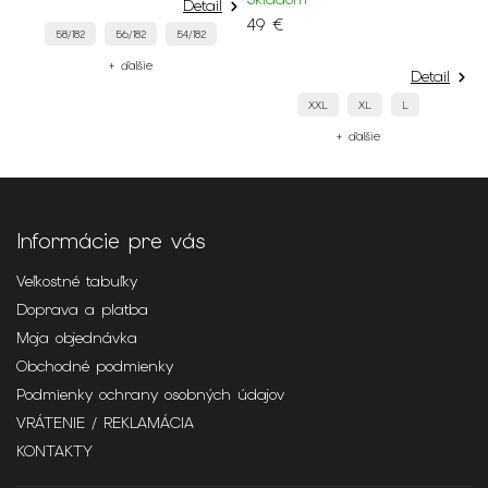
Detail
De
49 €
54/182
60/182
58/182
54/1
+ ďalšie
Detail
XXL
XL
L
+ ďalšie
Informácie pre vás
Veľkostné tabuľky
Doprava a platba
Moja objednávka
Obchodné podmienky
Podmienky ochrany osobných údajov
VRÁTENIE / REKLAMÁCIA
KONTAKTY