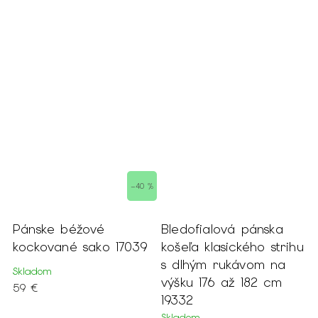
–40 %
Bledofialová pánska
Pánske hnedosivé
 17039
košeľa klasického strihu
oblekové sako 189
s dlhým rukávom na
Skladom
výšku 176 až 182 cm
139 €
19332
Skladom