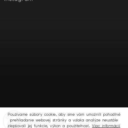
Používame súbory cookie, aby sme vám umožnili pohodlné
prehliadanie webovej stránky a vďaka analýze neustále
Sledovať na Instagrame
zlepšovali jej funkcie, výkon a použiteľnosť.
Viac informácií