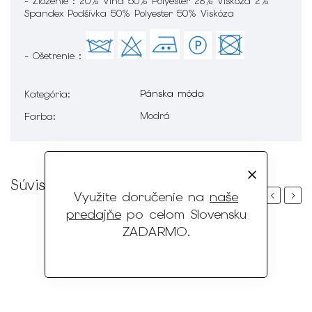
- Zloženie : 20% Vlna 50% Polyester 28% Viskóza 2%
Spandex Podšívka 50% Polyester 50% Viskóza
- Ošetrenie :
Pánska móda
Kategória
:
Modrá
Farba
:
Súvisiaci tovar
Využite doručenie na
naše
Previous
Next
predajňe
po celom Slovensku
ZADARMO
.