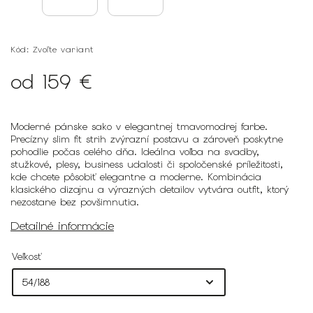
Kód:
Zvoľte variant
od
159 €
Moderné pánske sako v elegantnej tmavomodrej farbe.
Precízny slim fit strih zvýrazní postavu a zároveň poskytne
pohodlie počas celého dňa. Ideálna voľba na svadby,
stužkové, plesy, business udalosti či spoločenské príležitosti,
kde chcete pôsobiť elegantne a moderne. Kombinácia
klasického dizajnu a výrazných detailov vytvára outfit, ktorý
nezostane bez povšimnutia.
Detailné informácie
Veľkosť