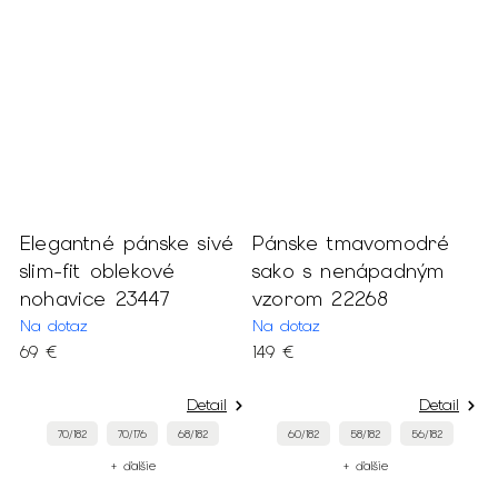
Elegantné pánske sivé
Pánske tmavomodré
P
slim-fit oblekové
sako s nenápadným
n
nohavice 23447
vzorom 22268
n
2
Na dotaz
Na dotaz
69 €
149 €
M
6
Detail
Detail
70/182
70/176
68/182
60/182
58/182
56/182
+ ďalšie
+ ďalšie