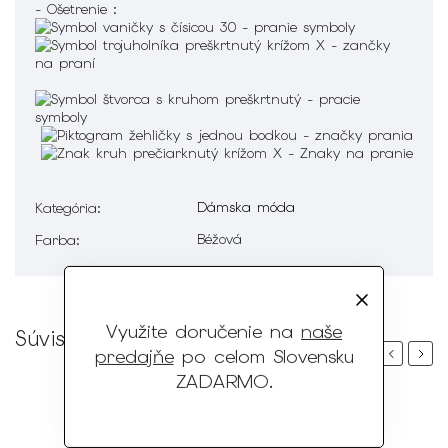
- Ošetrenie :
Dámska móda
Kategória
:
Béžová
Farba
:
Využite doručenie na
naše
Súvisiaci tovar
predajňe
po celom Slovensku
Previous
Next
ZADARMO
.