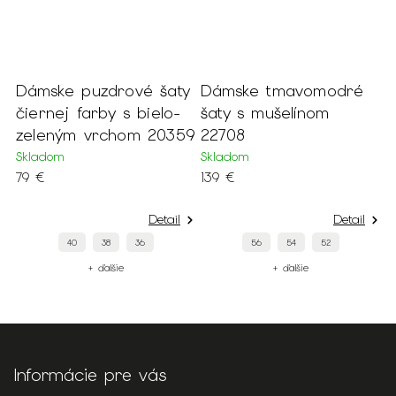
drové šaty
Dámske tmavomodré
Dámsky modrý 
y s bielo-
šaty s mušelínom
so strieborným
chom 20359
22708
22248
Skladom
Skladom
139 €
42 €
Detail
Detail
8
36
56
54
52
XXL
XL
lšie
+ ďalšie
+ ďalšie
Informácie pre vás