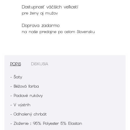
Dostupnosť väčších veľkostí
pre ženy aj mužov
Doprava zadarmo
na naše predajne po celom Slovensku
POPIS
DISKUSIA
- Šaty
- Béžová farba
- Padavé rukávy
- V výstrih
- Odhalený chrbát
- Zloženie : 95% Polyester 5% Elastan