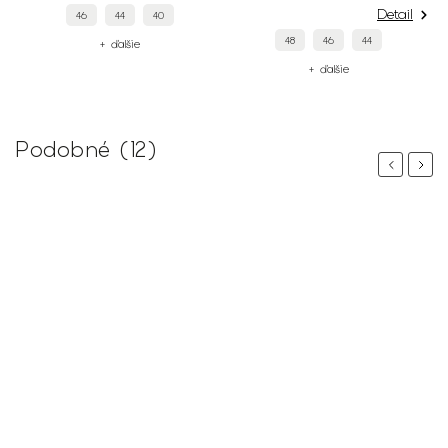
Detail
Deta
48
46
44
48
46
42
+ ďalšie
+ ďalšie
Podobné (12)
Previous
Next