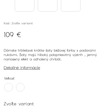
Kód:
Zvoľte variant
109 €
Dámske trblietavé krátke šaty béžovej farby s padavými
rukávmi. Šaty majú hlboký polopriesvitný výstrih , jemný
nariasený efekt a odhalený chrbát.
Detailné informácie
Veľkosť
Zvoľte variant