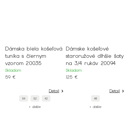
ľová
Dámske košeľové
Dámske košeľové
staroružové dlhšie šaty
farebné šaty so
na 3/4 rukáv 20094
vzorom 20098
Skladom
Skladom
125 €
129 €
tail
Detail
Detail
48
46
44
40
+ ďalšie
+ ďalšie