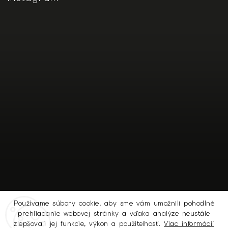
Používame súbory cookie, aby sme vám umožnili pohodlné
prehliadanie webovej stránky a vďaka analýze neustále
Sledovať na Instagrame
zlepšovali jej funkcie, výkon a použiteľnosť.
Viac informácií