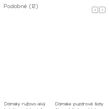
Podobné (12)
Previous
Next
ý
Dámske puzdrové šaty
Dámsky čierny pulóve