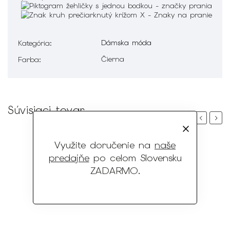
Dámska móda
Kategória
:
Čierna
Farba
:
Súvisiaci tovar
Previous
Next
Využite doručenie na
naše
predajňe
po celom Slovensku
ZADARMO
.