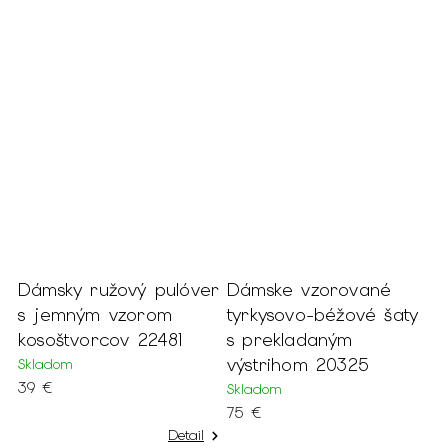
 %
Dámsky ružový pulóver
Dámske vzorované
D
e
s jemným vzorom
tyrkysovo-béžové šaty
k
kosoštvorcov 22481
s prekladaným
2
výstrihom 20325
Skladom
S
39 €
1
Skladom
75 €
Detail