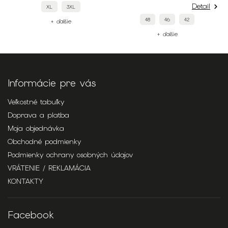
Detail
XL
3XL
48
46
42
+ ďalšie
+ ďalšie
Informácie pre vás
Veľkostné tabuľky
Doprava a platba
Moja objednávka
Obchodné podmienky
Podmienky ochrany osobných údajov
VRÁTENIE / REKLAMÁCIA
KONTAKTY
Facebook