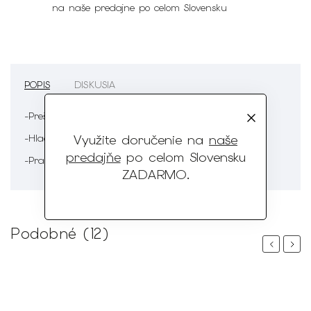
na naše predajne po celom Slovensku
POPIS
DISKUSIA
-Prešívanie
Využite doručenie na
naše
-Hladká koža
predajňe
po celom Slovensku
-Pracka
ZADARMO
.
Podobné (12)
Previous
Next