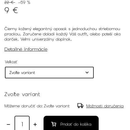
22 €
–59 %
9 €
Čierny kožený elegantný opasok s jednoduchou striebornou
prackou. Zaručene doladí každý Váš outfit, alebo poteší ako
darček. Veľmi univerzálny doplnok.
Detailné informácie
Veľkosť
Zvoľte variant
Môžeme doručiť do:
Zvoľte variant
Možnosti doručenia
Pridať do košíka