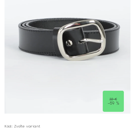
22 €
–59 %
Kód:
Zvoľte variant