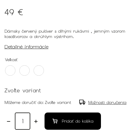
49 €
Dámsky červený pulóver s dlhými rukávmi , jemným vzorom
kosoštvorcov a okrúhlym výstrihom.
Detailné informácie
Veľkosť
Zvoľte variant
Môžeme doručiť do:
Zvoľte variant
Možnosti doručenia
Pridať do košíka