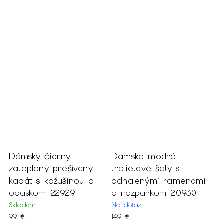
r
Dámsky čierny
Dámske modré
D
i
zateplený prešívaný
trblietavé šaty s
s
kabát s kožušinou a
odhalenými ramenami
m
opaskom 22929
a rozparkom 20930
v
Skladom
Na dotaz
S
99 €
149 €
1