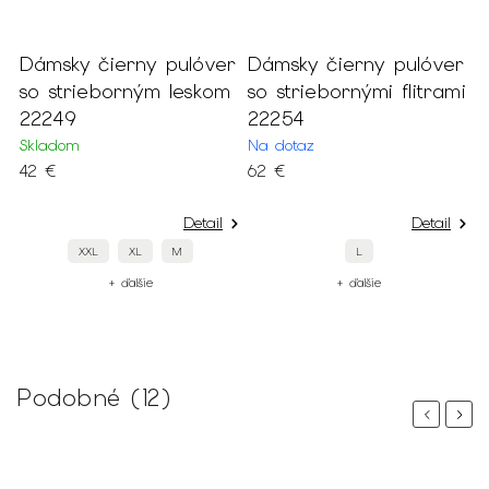
r
Dámsky čierny pulóver
Dámsky čierny pulóver
D
m
so strieborným leskom
so striebornými flitrami
k
22249
22254
2
Skladom
Na dotaz
S
42 €
62 €
5
Detail
Detail
XXL
XL
M
L
+ ďalšie
+ ďalšie
Podobné (12)
Previous
Next