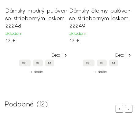
Dámsky modrý pulóver
Dámsky čierny pulóver
D
so strieborným leskom
so strieborným leskom
d
22248
22249
b
2
Skladom
Skladom
42 €
42 €
S
5
Detail
Detail
XXL
XL
M
XXL
XL
M
+ ďalšie
+ ďalšie
Podobné (12)
Previous
Next