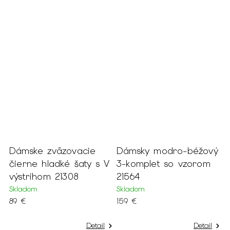
 %
o
Dámske zväzovacie
Dámsky modro-béžový
D
i
čierne hladké šaty s V
3-komplet so vzorom
k
výstrihom 21308
21564
k
Skladom
Skladom
S
89 €
159 €
1
Detail
Detail