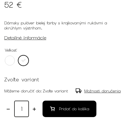
52 €
Dámsky pulóver bielej farby s krajkovanými rukávmi a
okrúhlym výstrihom.
Detailné informácie
Veľkosť
Zvoľte variant
Môžeme doručiť do:
Zvoľte variant
Možnosti doručenia
Pridať do košíka