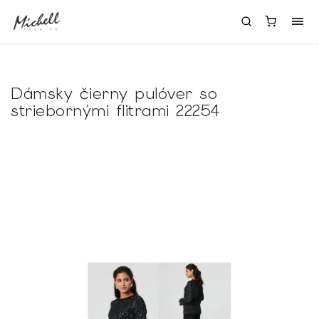
Dámsky čierny pulóver so
striebornými flitrami 22254