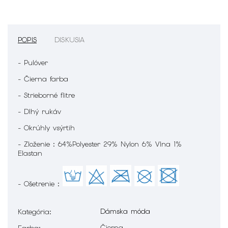
POPIS
DISKUSIA
- Pulóver
- Čierna farba
- Strieborné flitre
- Dlhý rukáv
- Okrúhly vsýrtih
- Zloženie : 64%Polyester 29% Nylon 6% Vlna 1%
Elastan
- Ošetrenie :
Dámska móda
Kategória
:
Čierna
Farba
: