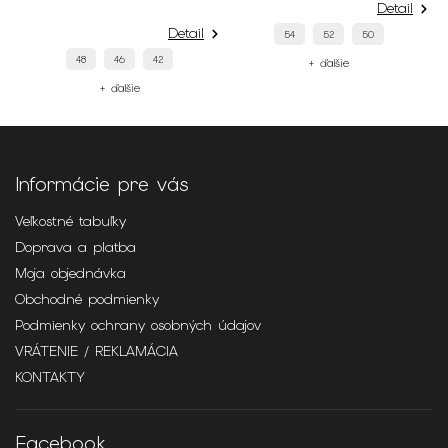
Detail
Detail
54
52
50
48
46
42
+ ďalšie
+ ďalšie
Informácie pre vás
Veľkostné tabuľky
Doprava a platba
Moja objednávka
Obchodné podmienky
Podmienky ochrany osobných údajov
VRÁTENIE / REKLAMÁCIA
KONTAKTY
Facebook