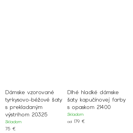
Dámske vzorované
Dlhé hladké dámske
D
tyrkysovo-béžové šaty
šaty kapučínovej farby
o
s prekladaným
s opaskom 21400
r
výstrihom 20325
Skladom
S
179 €
1
Skladom
od
75 €