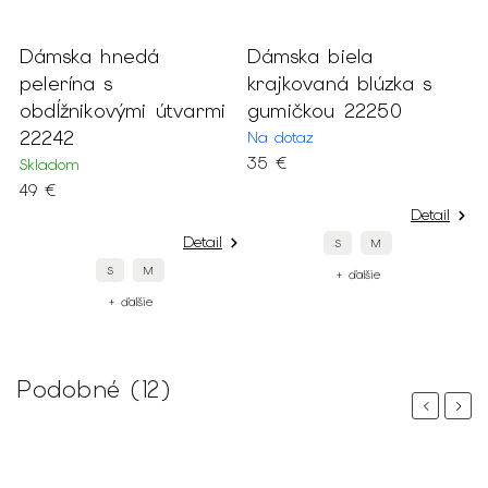
Dámska hnedá
Dámska biela
D
m
pelerína s
krajkovaná blúzka s
s
obdĺžnikovými útvarmi
gumičkou 22250
2
22242
Na dotaz
S
35 €
4
Skladom
49 €
Detail
Detail
S
M
S
M
+ ďalšie
+ ďalšie
Podobné (12)
Previous
Next