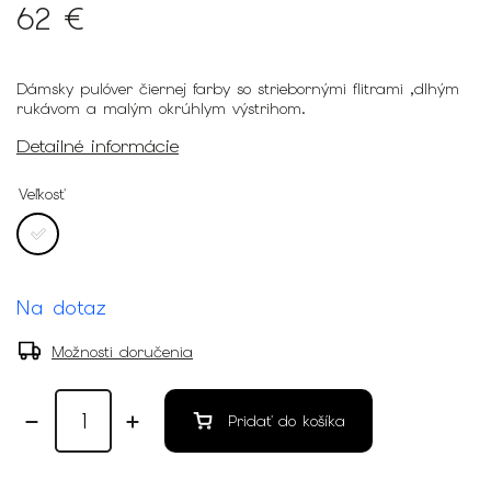
62 €
Dámsky pulóver čiernej farby so striebornými flitrami ,dlhým
rukávom a malým okrúhlym výstrihom.
Detailné informácie
Veľkosť
Na dotaz
Možnosti doručenia
Pridať do košíka