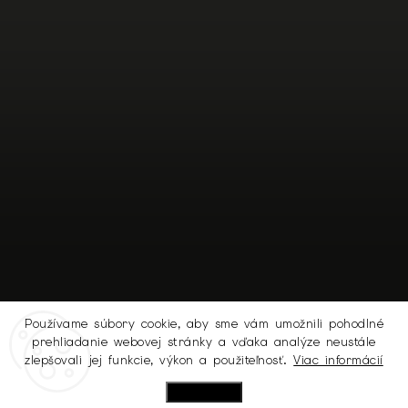
Používame súbory cookie, aby sme vám umožnili pohodlné
prehliadanie webovej stránky a vďaka analýze neustále
Sledovať na Instagrame
zlepšovali jej funkcie, výkon a použiteľnosť.
Viac informácií
Nastavenie