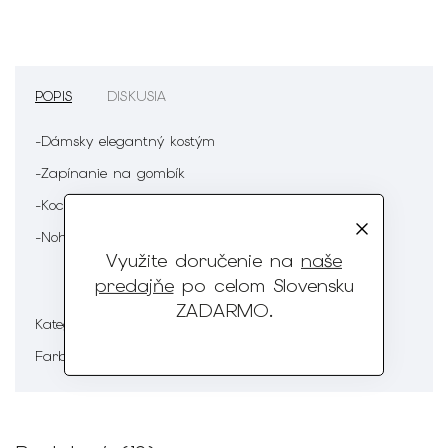
POPIS
DISKUSIA
-Dámsky elegantný kostým
-Zapínanie na gombík
-Kockovaný vzor
-Nohavice cigaretového strihu
Využite doručenie na
naše
predajňe
po celom Slovensku
ZADARMO
.
Dámska móda
Kategória
:
Zelená
Farba
: