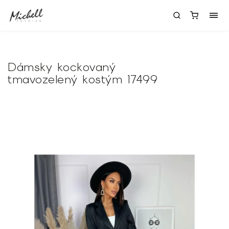
Dámsky kockovaný
tmavozelený kostým 17499