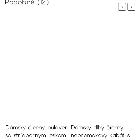
Podobné (12)
Previous
Next
Dámsky čierny pulóver
Dámsky dlhý čierny
D
so strieborným leskom
nepremokavý kabát s
b