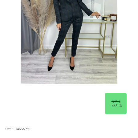
159 €
–69 %
Kód:
17499-50