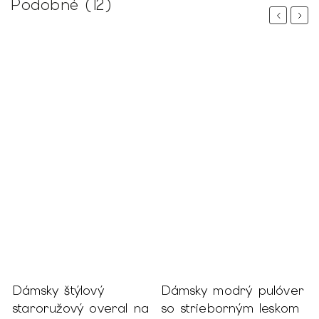
Podobné (12)
Previous
Next
ý
Dámsky štýlový
Dámsky modrý pulóver
D
staroružový overal na
so strieborným leskom
b