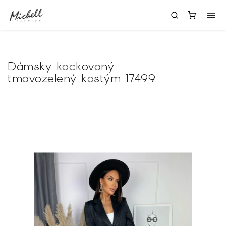
Dámsky kockovaný
tmavozelený kostým 17499