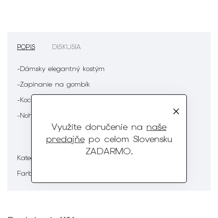
POPIS
DISKUSIA
-Dámsky elegantný kostým
-Zapínanie na gombík
-Kockovaný vzor
-Nohavice cigaretového strihu
Využite doručenie na
naše
predajňe
po celom Slovensku
ZADARMO
.
Dámska móda
Kategória
:
Zelená
Farba
: