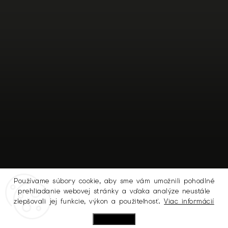
Používame súbory cookie, aby sme vám umožnili pohodlné
prehliadanie webovej stránky a vďaka analýze neustále
Sledovať na Instagrame
zlepšovali jej funkcie, výkon a použiteľnosť.
Viac informácií
Nastavenie