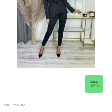
159 €
–69 %
Kód:
17499-50