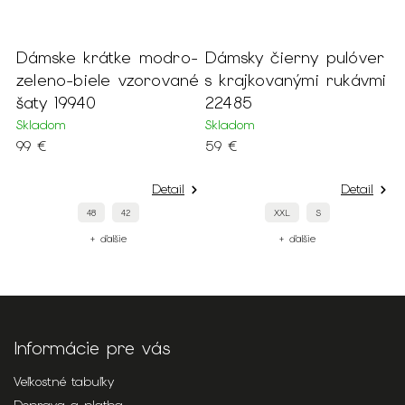
Dámske krátke modro-
Dámsky čierny pulóver
D
zeleno-biele vzorované
s krajkovanými rukávmi
o
šaty 19940
22485
2
Skladom
Skladom
S
99 €
59 €
1
Detail
Detail
48
42
XXL
S
+ ďalšie
+ ďalšie
Informácie pre vás
Veľkostné tabuľky