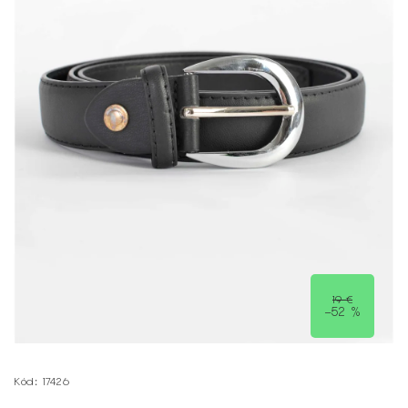
19 €
–52 %
Kód:
17426