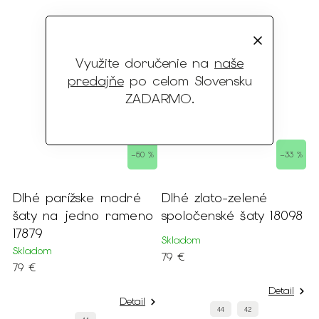
Využite doručenie na
naše
predajňe
po celom Slovensku
ZADARMO
.
 %
–50 %
–33 %
é
Dlhé parížske modré
Dlhé zlato-zelené
šaty na jedno rameno
spoločenské šaty 18098
17879
Skladom
Skladom
79 €
79 €
Detail
Detail
44
42