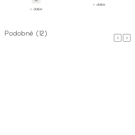
44
+ ďalšie
+ ďalšie
Podobné (12)
Previous
Next