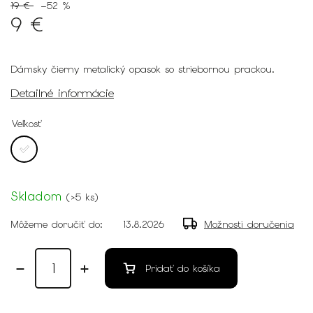
19 €
–52 %
9 €
Dámsky čierny metalický opasok so striebornou prackou.
Detailné informácie
Veľkosť
Skladom
(
>5 ks
)
Môžeme doručiť do:
13.8.2026
Možnosti doručenia
Pridať do košíka