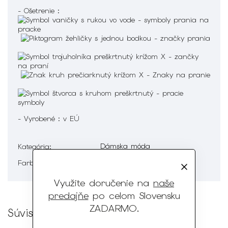
- Ošetrenie :
- Vyrobené : v EÚ
Dámska móda
Kategória
:
Zelená, Zlatá
Farba
:
Využite doručenie na
naše
predajňe
po celom Slovensku
ZADARMO
.
Súvisiaci tovar