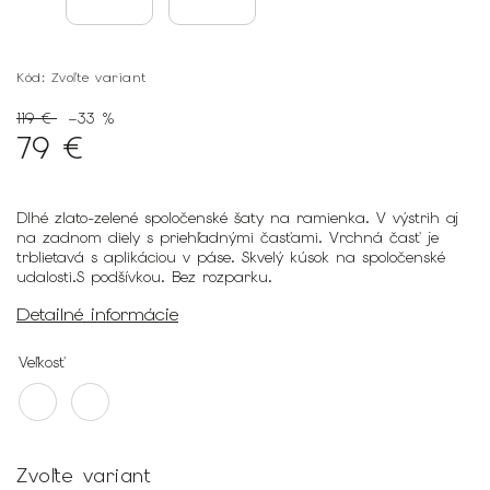
Kód:
Zvoľte variant
119 €
–33 %
79 €
Dlhé zlato-zelené spoločenské šaty na ramienka. V výstrih aj
na zadnom diely s priehľadnými časťami. Vrchná časť je
trblietavá s aplikáciou v páse. Skvelý kúsok na spoločenské
udalosti.S podšívkou. Bez rozparku.
Detailné informácie
Veľkosť
Zvoľte variant