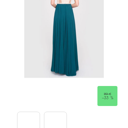
119 €
–33 %