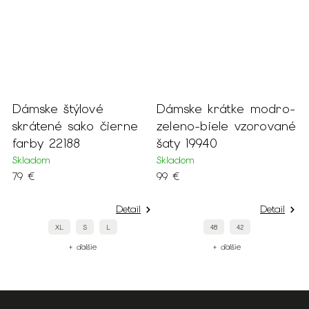
ke štýlové
Dámske krátke modro-
Dlhé dá
tené sako čierne
zeleno-biele vzorované
staroruž
y 22188
šaty 19940
ramená 
om
Skladom
Skladom
99 €
139 €
Detail
Detail
XL
S
L
48
42
50
+ ďalšie
+ ďalšie