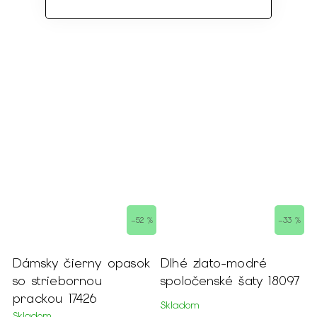
–52 %
–33 %
Dámsky čierny opasok
Dlhé zlato-modré
so striebornou
spoločenské šaty 18097
prackou 17426
Skladom
Skladom