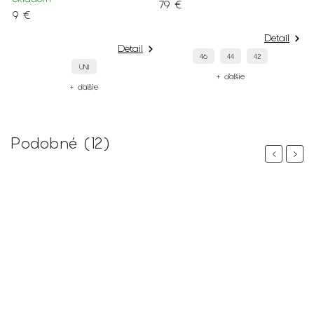
79 €
9 €
Detail
Detail
46
44
42
UNI
+ ďalšie
+ ďalšie
Podobné (12)
Previous
Next