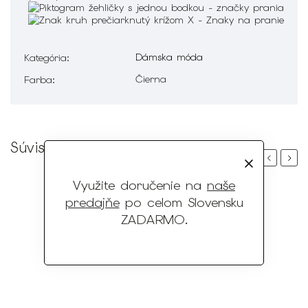
Dámska móda
Kategória
:
Čierna
Farba
:
Súvisiaci tovar
Previous
Next
Využite doručenie na
naše
predajňe
po celom Slovensku
ZADARMO
.