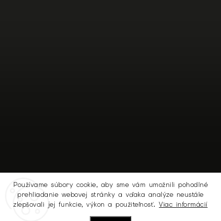
Používame súbory cookie, aby sme vám umožnili pohodlné
prehliadanie webovej stránky a vďaka analýze neustále
Sledovať na Instagrame
zlepšovali jej funkcie, výkon a použiteľnosť.
Viac informácií