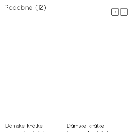
Podobné (12)
Previous
Next
Dámske krátke
Dámske krátke
D