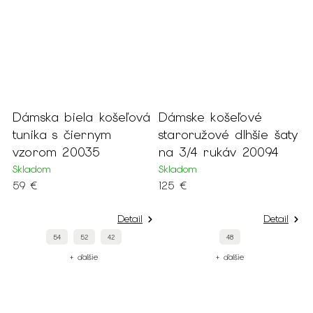
mska biela košeľová
Dámske košeľové
Dámsk
ika s čiernym
staroružové dlhšie šaty
farebn
orom 20035
na 3/4 rukáv 20094
vzoro
adom
Skladom
Skladom
€
125 €
129 €
Detail
Detail
54
52
42
48
+ ďalšie
+ ďalšie