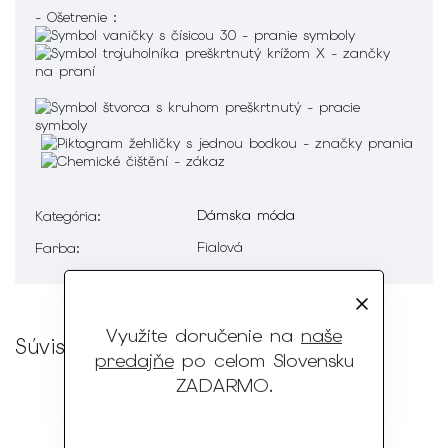
- Ošetrenie :
Dámska móda
Kategória
:
Fialová
Farba
:
Využite doručenie na
naše
Súvisiaci tovar
predajňe
po celom Slovensku
ZADARMO
.