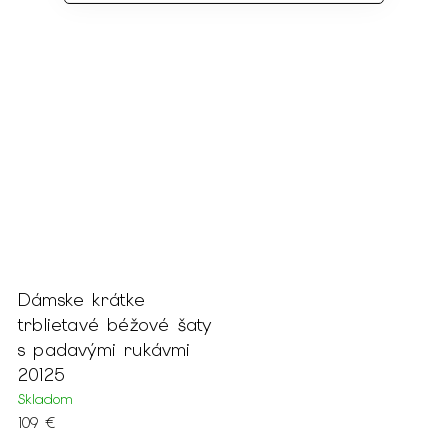
Dámske krátke
trblietavé béžové šaty
s padavými rukávmi
20125
Skladom
109 €