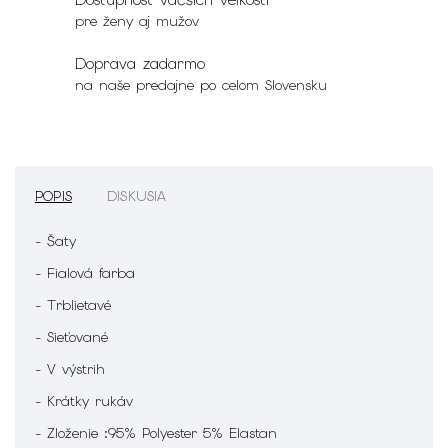
pre ženy aj mužov
Doprava zadarmo
na naše predajne po celom Slovensku
POPIS
DISKUSIA
- Šaty
- Fialová farba
- Trblietavé
- Sieťované
- V výstrih
- Krátky rukáv
- Zloženie :95% Polyester 5% Elastan