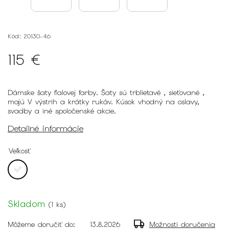
Kód:
20130-46
115 €
Dámske šaty fialovej farby. Šaty sú trblietavé , sieťované ,
majú V výstrih a krátky rukáv. Kúsok vhodný na oslavy,
svadby a iné spoločenské akcie.
Detailné informácie
Veľkosť
Skladom
(
1 ks
)
Môžeme doručiť do:
13.8.2026
Možnosti doručenia