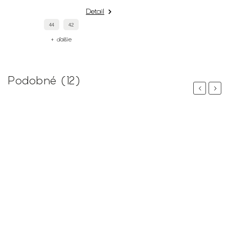
Detail
44
42
+ ďalšie
Podobné (12)
Previous
Next