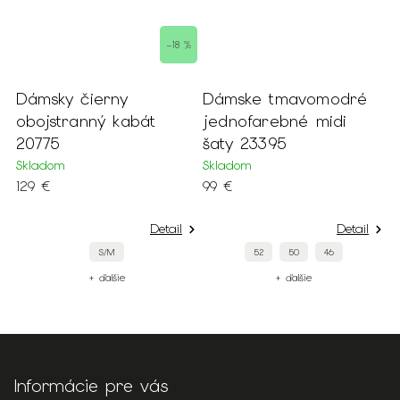
–18 %
ky čierny
Dámske tmavomodré
Dámske 
stranný kabát
jednofarebné midi
šaty s f
5
šaty 23395
kvetmi a
om
Skladom
Skladom
99 €
75 €
Detail
Detail
S/M
52
50
46
+ ďalšie
+ ďalšie
Informácie pre vás