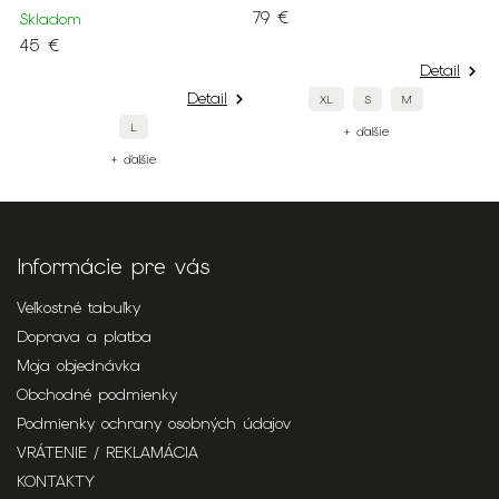
79 €
1
Skladom
45 €
Detail
Detail
XL
S
M
L
+ ďalšie
+ ďalšie
Informácie pre vás
Veľkostné tabuľky
Doprava a platba
Moja objednávka
Obchodné podmienky
Podmienky ochrany osobných údajov
VRÁTENIE / REKLAMÁCIA
KONTAKTY