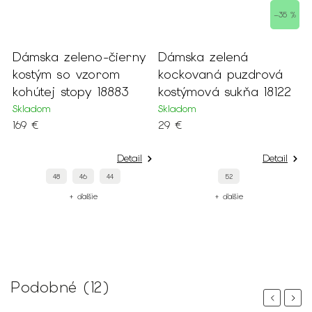
 %
–35 %
Dámska zeleno-čierny
Dámska zelená
E
kostým so vzorom
kockovaná puzdrová
k
kohútej stopy 18883
kostýmová sukňa 18122
m
s
Skladom
Skladom
169 €
29 €
S
2
Detail
Detail
48
46
44
52
+ ďalšie
+ ďalšie
Podobné (12)
Previous
Next