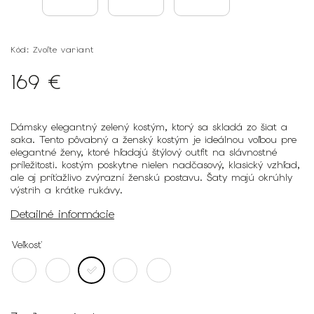
Kód:
Zvoľte variant
169 €
Dámsky elegantný zelený kostým, ktorý sa skladá zo šiat a
saka.
Tento pôvabný a ženský kostým
je ideálnou voľbou pre
elegantné ženy, ktoré hľadajú štýlový outfit na slávnostné
príležitosti. kostým poskytne nielen nadčasový, klasický vzhľad,
ale aj príťažlivo zvýrazní ženskú postavu. Šaty majú okrúhly
výstrih a krátke rukávy.
Detailné informácie
Veľkosť