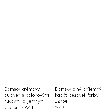
o
Dámsky krémový
Dámsky dlhý príjemný
D
pulóver s balónovými
kabát béžovej farby
š
rukávmi a jemným
22754
2
vzorom 22744
Skladom
S