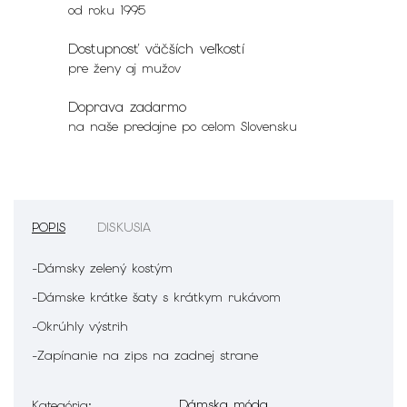
od roku 1995
Dostupnosť väčších veľkostí
pre ženy aj mužov
Doprava zadarmo
na naše predajne po celom Slovensku
POPIS
DISKUSIA
-Dámsky zelený kostým
-Dámske krátke šaty s krátkym rukávom
-Okrúhly výstrih
-Zapínanie na zips na zadnej strane
Dámska móda
Kategória
: